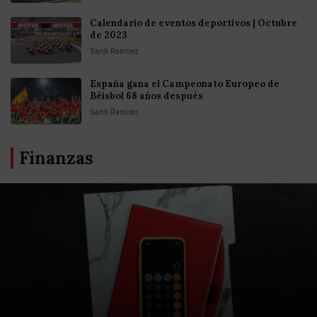
Calendario de eventos deportivos | Octubre
de 2023
Santi Ramirez
España gana el Campeonato Europeo de
Béisbol 68 años después
Santi Ramirez
Finanzas