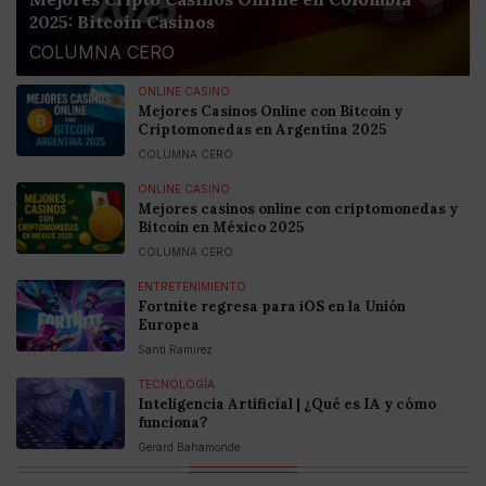
2025: Bitcoin Casinos
COLUMNA CERO
ONLINE CASINO
Mejores Casinos Online con Bitcoin y
Criptomonedas en Argentina 2025
COLUMNA CERO
ONLINE CASINO
Mejores casinos online con criptomonedas y
Bitcoin en México 2025
COLUMNA CERO
ENTRETENIMIENTO
Fortnite regresa para iOS en la Unión
Europea
Santi Ramirez
TECNOLOGÍA
Inteligencia Artificial | ¿Qué es IA y cómo
funciona?
Gerard Bahamonde