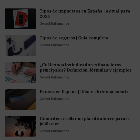
Tipos de impuestos en España | Actual para
2024
Gerard Bahamonde
Tipos de seguros | Guía completa
Gerard Bahamonde
¿Cuáles son los indicadores financieros
principales? Definición, fórmulas y ejemplos
Gerard Bahamonde
Bancos en España | Dónde abrir una cuenta
Gerard Bahamonde
Cómo desarrollar un plan de ahorro para la
jubilación
Gerard Bahamonde