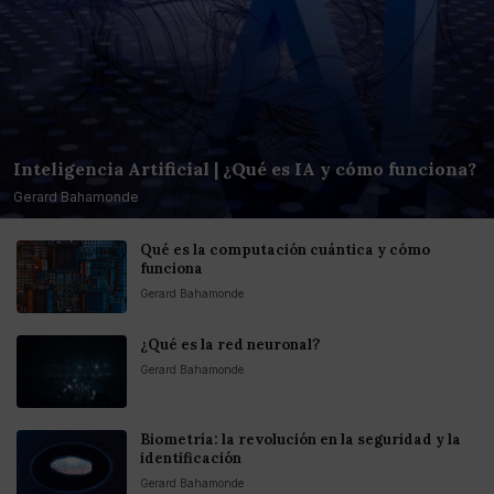
Inteligencia Artificial | ¿Qué es IA y cómo funciona?
Gerard Bahamonde
Qué es la computación cuántica y cómo
funciona
Gerard Bahamonde
¿Qué es la red neuronal?
Gerard Bahamonde
Biometría: la revolución en la seguridad y la
identificación
Gerard Bahamonde