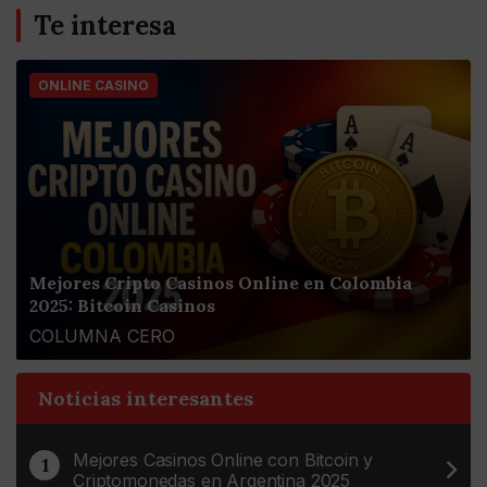
Te interesa
ONLINE CASINO
Mejores Cripto Casinos Online en Colombia
2025: Bitcoin Casinos
COLUMNA CERO
Noticias interesantes
Mejores Casinos Online con Bitcoin y
1
Criptomonedas en Argentina 2025