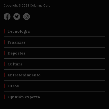
Copyright © 2023 Columna Cero
Tecnología
Finanzas
Deportes
Cultura
Entretenimiento
Otros
Opinión experta