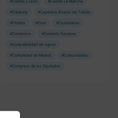
#Castilla y León
#Castilla-La Mancha
#Cataluña
#Cayetana Álvarez de Toledo
#Chistes
#Cine
#Ciudadanos
#Comercios
#Comisión Europea
#compatibilidad de signos
#Comunidad de Madrid
#Comunidades
#Congreso de los Diputados