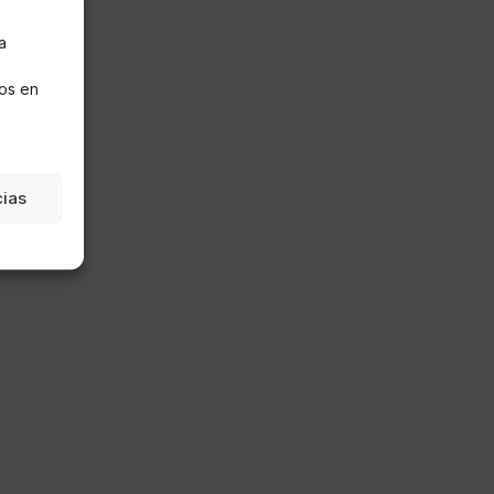
a
s
os en
cias