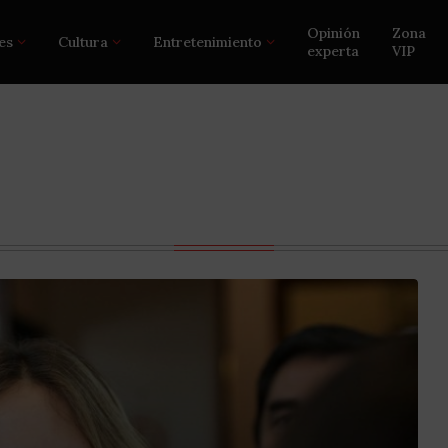
Opinión
Zona
es
Cultura
Entretenimiento
experta
VIP