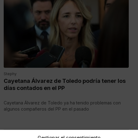
Stephy
Cayetana Álvarez de Toledo podría tener los
días contados en el PP
Cayetana Álvarez de Toledo ya ha tenido problemas con
algunos compañeros del PP en el pasado
Gestionar el consentimiento