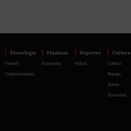
Tecnología
Finanzas
Deportes
Cultura
Fintech
Economía
Fútbol
Cultura
Criptomonedas
Manga
Anime
Sociedad