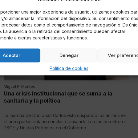
porcionar una mejor experiencia de usuario, utilizamos cookies par
y/o almacenar la información del dispositivo. Su consentimiento no
á procesar datos como el comportamiento de navegación o IDs únic
io. La ausencia o la retirada del consentimiento pueden afectar
mente a ciertas características y funciones.
Aceptar
Denegar
Ver preferen
Política de cookies
Miguel P. Montes
Una crisis institucional que se suma a la
sanitaria y la política
La marcha de Don Juan Carlos está crispando los ánimos en
el arco parlamentario e incluso tensando la relación entre el
PSOE y Unidas Podemos en el Gobierno.