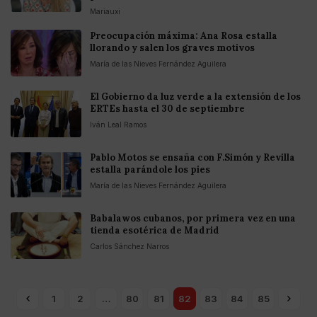
Mariauxi
Preocupación máxima: Ana Rosa estalla
llorando y salen los graves motivos
María de las Nieves Fernández Aguilera
El Gobierno da luz verde a la extensión de los
ERTEs hasta el 30 de septiembre
Iván Leal Ramos
Pablo Motos se ensaña con F.Simón y Revilla
estalla parándole los pies
María de las Nieves Fernández Aguilera
Babalawos cubanos, por primera vez en una
tienda esotérica de Madrid
Carlos Sánchez Narros
1
2
…
80
81
82
83
84
85