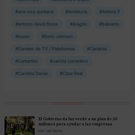
#ana rosa quintana
#Andalucía
#Antena 3
#antonio david flores
#Aragón
#Baleares
#boom
#Boris Johnson
#Canales de TV / Plataformas
#Canarias
#Cantantes
#carlota corredera
#Carolina Darias
#Casa Real
El Gobierno da luz verde a un plan de 50
millones para ayudar a las empresas
Iván Leal Ramos