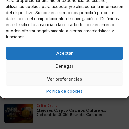
Para proporcionar una mejor experiencia de usuario,
utilizamos cookies para acceder y/o almacenar la información
del dispositivo. Su consentimiento nos permitirá procesar
datos como el comportamiento de navegación o IDs únicos
en este sitio. La ausencia o la retirada del consentimiento
pueden afectar negativamente a ciertas características y
funciones.
Marianny Perez
Acelera el crecimiento del cabello con un
excelente hidratante nocturno
Aceptar
Denegar
Si quieres conocer los beneficios que aportan estos
ingredientes naturales a tu cabello, no te pierdas el
siguiente artículo.
Ver preferencias
Política de cookies
Noticias relacionadas
Online Casino
Mejores Cripto Casinos Online en
Colombia 2025: Bitcoin Casinos