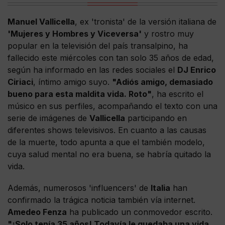
Manuel Vallicella
, ex 'tronista' de la versión italiana de
'Mujeres y Hombres y Viceversa'
y rostro muy
popular en la televisión del país transalpino, ha
fallecido este miércoles con tan solo 35 años de edad,
según ha informado en las redes sociales el
DJ Enrico
Ciriaci
, íntimo amigo suyo.
"Adiós amigo, demasiado
bueno para esta maldita vida. Roto"
, ha escrito el
músico en sus perfiles, acompañando el texto con una
serie de imágenes de
Vallicella
participando en
diferentes shows televisivos. En cuanto a las causas
de la muerte, todo apunta a que el también modelo,
cuya salud mental no era buena, se habría quitado la
vida.
Además, numerosos 'influencers' de
Italia
han
confirmado la trágica noticia también vía internet.
Amedeo Fenza
ha publicado un conmovedor escrito.
"¡Solo tenía 35 años! Todavía le quedaba una vida