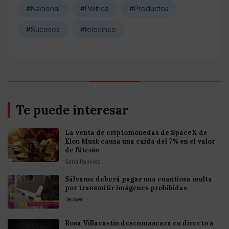
#Nacional
#Política
#Productos
#Sucesos
#telecinco
Te puede interesar
La venta de criptomonedas de SpaceX de
Elon Musk causa una caída del 7% en el valor
de Bitcoin
Santi Ramirez
Sálvame deberá pagar una cuantiosa multa
por transmitir imágenes prohibidas
VecoVet
Rosa Villacastín desenmascara en directo a