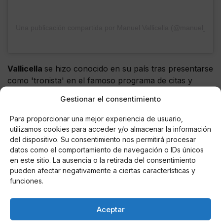
Una publicación compartida por Manuel Vallicella (@manuel_achill
Vallicella
se hizo conocido en su país tras presentarse
como 'tronista' en el famoso programa de citas y
concursar en los reality shows estrella de
Italia
. Una
Gestionar el consentimiento
de sus grandes pasiones, tal y como reflejan sus
publicaciones en
Instagram
, eran los tatuajes, que le
Para proporcionar una mejor experiencia de usuario,
otorgaban una imagen inconfundible. El fallecido llegó
utilizamos cookies para acceder y/o almacenar la información
a montar un negocio propio dedicado a ese mundo.
del dispositivo. Su consentimiento nos permitirá procesar
datos como el comportamiento de navegación o IDs únicos
en este sitio. La ausencia o la retirada del consentimiento
??El 024 es la línea de atención a la
#ConductaSuicida
pueden afectar negativamente a ciertas características y
funciones.
??Gratuita, accesible y confidencial
??Disponible las 24h/365 días
??Atendido por expertos para dar apoyo a personas
Aceptar
que puedan tener pensamientos suicidas