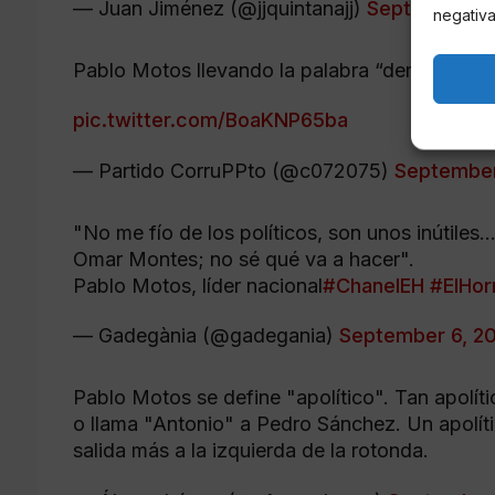
— Juan Jiménez (@jjquintanajj)
September 5,
negativa
Pablo Motos llevando la palabra “demagogia” 
pic.twitter.com/BoaKNP65ba
— Partido CorruPPto (@c072075)
September
"No me fío de los políticos, son unos inútile
Omar Montes; no sé qué va a hacer".
Pablo Motos, líder nacional
#ChanelEH
#ElHor
— Gadegània (@gadegania)
September 6, 2
Pablo Motos se define "apolítico". Tan apolít
o llama "Antonio" a Pedro Sánchez. Un apolít
salida más a la izquierda de la rotonda.