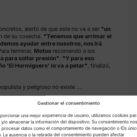
oncretos, alertó de que este no va a ser
"un
ón de su cosecha.
"Tenemos que arrimar el
podemos ayudar entre nosotros, nos irá
 Para terminar,
Motos
recomendó a los
ía para soltar presión"
.
"Y para eso
o 'El Hormiguero' lo va a petar"
, finalizó,
opulista y peligroso no existe ….
ber 5, 2022
Gestionar el consentimiento
porcionar una mejor experiencia de usuario, utilizamos cookies par
ximas elecciones votaré a Feijóo o a
y/o almacenar la información del dispositivo. Su consentimiento no
á procesar datos como el comportamiento de navegación o IDs únic
io. La ausencia o la retirada del consentimiento pueden afectar