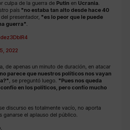
or culpa de la guerra de
Putin
en
Ucrania
.
stro país
"no estaba tan alto desde hace 40
o del presentador,
"es lo peor que le puede
una guerra"
.
/kdez3DblR4
5, 2022
ta, de apenas un minuto de duración, en atacar
no parece que nuestros políticos nos vayan
a?"
, se preguntó luego.
"Pues nos queda
 confío en los políticos, pero confío mucho
e discurso es totalmente vacío, no aporta
s ganarse el aplauso del público.
.