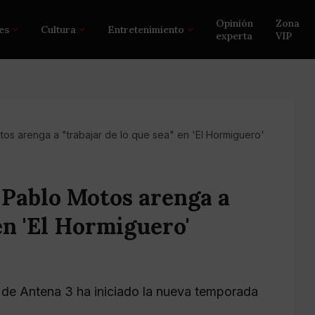
Opinión
Zona
es
Cultura
Entretenimiento
experta
VIP
s arenga a "trabajar de lo que sea" en 'El Hormiguero'
Pablo Motos arenga a
 en 'El Hormiguero'
 de Antena 3 ha iniciado la nueva temporada