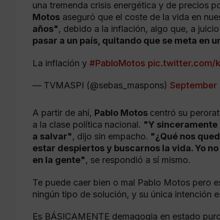
una tremenda crisis energética y de precios p
Motos
aseguró que el coste de la vida en nue
años"
, debido a la inflación, algo que, a juici
pasar a un país, quitando que se meta en 
La inflación y
#PabloMotos
pic.twitter.com
— TVMASPI (@sebas_maspons)
September 
A partir de ahí,
Pablo Motos
centró su perora
a la clase política nacional.
"Y sinceramente 
a salvar"
, dijo sin empacho.
"¿Qué nos qued
estar despiertos y buscarnos la vida. Yo no
en la gente"
, se respondió a sí mismo.
Te puede caer bien o mal Pablo Motos pero es
ningún tipo de solución, y su única intención e
Es BÁSICAMENTE demagogia en estado puro