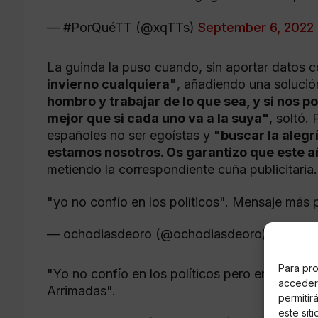
— #PorQuéTT (@xqTTs)
September 6, 2022
La guinda la puso cuando, sin aportar datos c
invierno cualquiera"
, añadiendo una soluci
hombro y trabajar de lo que sea, y si nos 
mejor que si cada uno va a la suya"
, soltó.
españoles no ser egoístas y
"buscar la alegr
estamos nosotros. Os garantizo que este añ
metiendo la correspondiente cuña publicitaria.
"yo no confío en los políticos". Mensaje más p
— ochodiasdeoro (@ochodiasdeoro)
Septem
Para pro
"Yo no confío en los políticos pero en las pró
acceder 
Arrimadas".
permitir
este sit