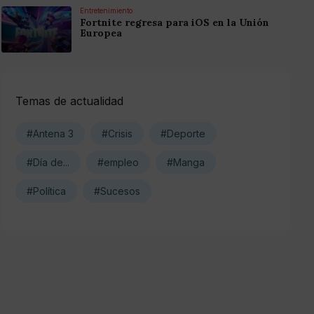
Entretenimiento
Fortnite regresa para iOS en la Unión
Europea
Temas de actualidad
#Antena 3
#Crisis
#Deporte
#Día de...
#empleo
#Manga
#Política
#Sucesos