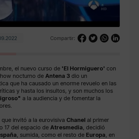
09.2022
Compartir:
embre, el nuevo curso de
'El Hormiguero'
con
o show nocturno de
Antena 3
dio un
tica que ha causado un enorme revuelo en las
críticas y hasta los insultos, y son muchos los
ligroso"
a la audiencia y de fomentar la
ores.
que invitó a la eurovisiva
Chanel
al primer
o 17 del espacio de
Atresmedia
, decidió
spaña
, sumida, como el resto de
Europa
, en