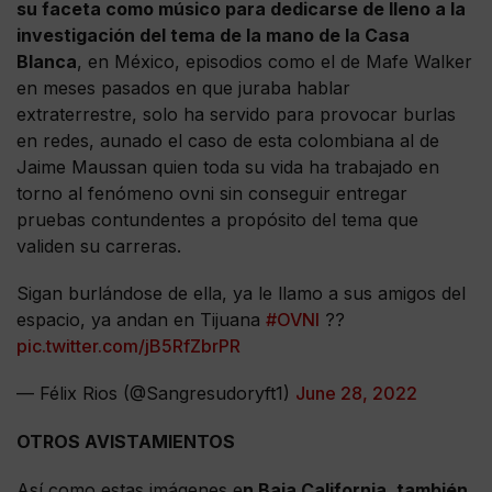
su faceta como músico para dedicarse de lleno a la
investigación del tema de la mano de la Casa
Blanca
, en México, episodios como el de Mafe Walker
en meses pasados en que juraba hablar
extraterrestre, solo ha servido para provocar burlas
en redes, aunado el caso de esta colombiana al de
Jaime Maussan quien toda su vida ha trabajado en
torno al fenómeno ovni sin conseguir entregar
pruebas contundentes a propósito del tema que
validen su carreras.
Sigan burlándose de ella, ya le llamo a sus amigos del
espacio, ya andan en Tijuana
#OVNI
??
pic.twitter.com/jB5RfZbrPR
— Félix Rios (@Sangresudoryft1)
June 28, 2022
OTROS AVISTAMIENTOS
Así como estas imágenes e
n Baja California, también