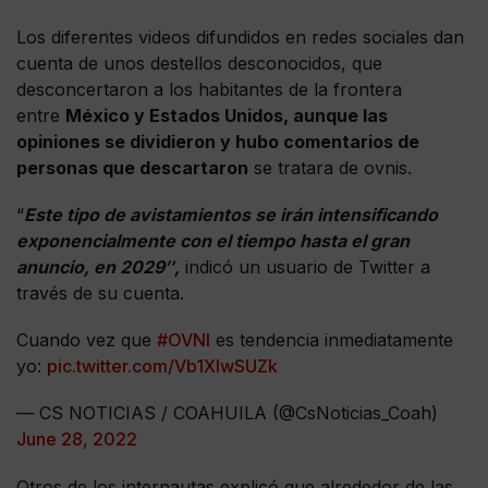
Los diferentes videos difundidos en redes sociales dan
cuenta de unos destellos desconocidos, que
desconcertaron a los habitantes de la frontera
entre
México y Estados Unidos, aunque las
opiniones se dividieron y hubo comentarios de
personas que descartaron
se tratara de ovnis.
“
Este tipo de avistamientos se irán intensificando
exponencialmente con el tiempo hasta el gran
anuncio, en 2029″,
indicó un usuario de Twitter a
través de su cuenta.
Cuando vez que
#OVNI
es tendencia inmediatamente
yo:
pic.twitter.com/Vb1XlwSUZk
— CS NOTICIAS / COAHUILA (@CsNoticias_Coah)
June 28, 2022
Otros de los internautas explicó que alrededor de las