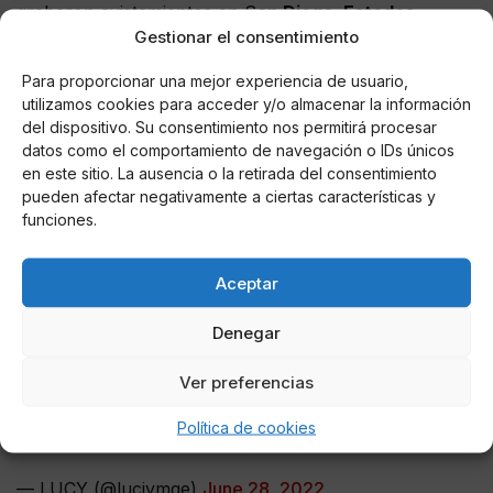
grabaron avistamientos en S
an Diego, Estados
Gestionar el consentimiento
Unidos, y hasta en Medellín, Colombia, este lunes 27
de junio.
Para proporcionar una mejor experiencia de usuario,
utilizamos cookies para acceder y/o almacenar la información
#OVNI
ya falta poco para conquistar el planeta??
del dispositivo. Su consentimiento nos permitirá procesar
pic.twitter.com/vziTomMBwv
datos como el comportamiento de navegación o IDs únicos
en este sitio. La ausencia o la retirada del consentimiento
— La Inge Gata (@adriluna25)
June 28, 2022
pueden afectar negativamente a ciertas características y
funciones.
Mientras se discuten los eventos en los distintos
medios,
las redes sociales se han tapiado de
Aceptar
reacciones y
sobre todo de entretenidos memes en
torno al fenómeno ovni y aquí te dejamos las mejores
Denegar
publicaciones para que tengas algo de que hablar en
este inicio de semana.
Ver preferencias
los de venga la alegría en estos momentos
#OVNI
Política de cookies
pic.twitter.com/OdZhnLTg8Q
— LUCY (@luciymge)
June 28, 2022