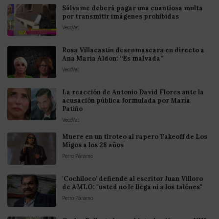
Sálvame deberá pagar una cuantiosa multa
por transmitir imágenes prohibidas
VecoVet
Rosa Villacastín desenmascara en directo a
Ana María Aldon: “Es malvada”
VecoVet
La reacción de Antonio David Flores ante la
acusación pública formulada por María
Patiño
VecoVet
Muere en un tiroteo al rapero Takeoff de Los
Migos a los 28 años
Perro Páramo
'Cochiloco' defiende al escritor Juan Villoro
de AMLO: "usted no le llega ni a los talónes"
Perro Páramo