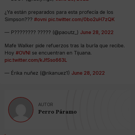
¿Ya están preparados para esta profecía de los
Simpson???
#ovni
pic.twitter.com/0bo2uH7zQK
— P???????? ????? (@paoutz_)
June 28, 2022
Mafe Walker pide refuerzos tras la burla que recibe.
Hoy
#OVNI
se encuentran en Tijuana.
pic.twitter.com/kJfSso663L
— Érika nuñez (@rikanuez1)
June 28, 2022
AUTOR
Perro Páramo