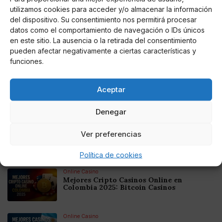
increíble que me apoyó en este camino, no puedo ni
utilizamos cookies para acceder y/o almacenar la información
del dispositivo. Su consentimiento nos permitirá procesar
comenzar a expresar lo increíble que se siente,
datos como el comportamiento de navegación o IDs únicos
finalmente, amar mi identidad lo suficiente como para
en este sitio. La ausencia o la retirada del consentimiento
poder mostrarme tal cual soy”.
pueden afectar negativamente a ciertas características y
funciones.
Aceptar
AUTOR
Perro Páramo
Denegar
Ver preferencias
Noticias relacionadas
Política de cookies
Online Casino
Mejores Cripto Casinos Online en
Colombia 2025: Bitcoin Casinos
Online Casino