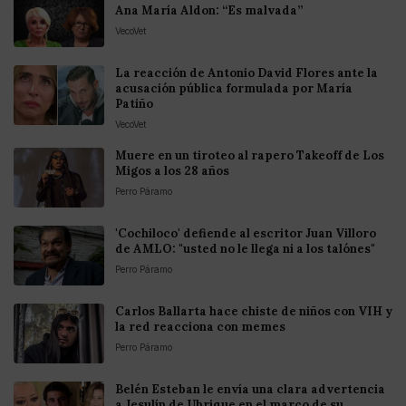
Ana María Aldon: “Es malvada”
VecoVet
La reacción de Antonio David Flores ante la
acusación pública formulada por María
Patiño
VecoVet
Muere en un tiroteo al rapero Takeoff de Los
Migos a los 28 años
Perro Páramo
'Cochiloco' defiende al escritor Juan Villoro
de AMLO: "usted no le llega ni a los talónes"
Perro Páramo
Carlos Ballarta hace chiste de niños con VIH y
la red reacciona con memes
Perro Páramo
Belén Esteban le envía una clara advertencia
a Jesulín de Ubrique en el marco de su