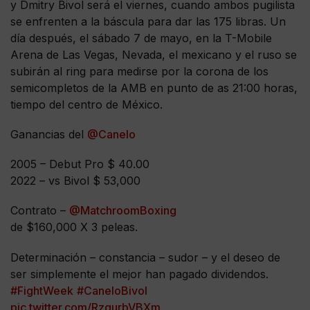
y Dmitry Bivol será el viernes, cuando ambos pugilista
se enfrenten a la báscula para dar las 175 libras. Un
día después, el sábado 7 de mayo, en la T-Mobile
Arena de Las Vegas, Nevada, el mexicano y el ruso se
subirán al ring para medirse por la corona de los
semicompletos de la AMB en punto de as 21:00 horas,
tiempo del centro de México.
Ganancias del
@Canelo
2005 – Debut Pro $ 40.00
2022 – vs Bivol $ 53,000
Contrato –
@MatchroomBoxing
de $160,000 X 3 peleas.
Determinación – constancia – sudor – y el deseo de
ser simplemente el mejor han pagado dividendos.
#FightWeek
#CaneloBivol
pic.twitter.com/RzgurbVBXm