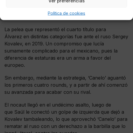
Ver preferencias
segundos, un derechazo ‘le apagó la luz’.
Política de cookies
Sergey Kovalev
La pelea que representó el cuarto título para
Álvarez en distintas categorías fue ante el ruso Sergey
Kovalev, en 2019. Un compromiso que lucía
sumamente complicado para el mexicano, pues la
diferencia de estaturas era un arma a favor del
europeo.
Sin embargo, mediante la estrategia, ‘Canelo’ aguantó
los primeros cuatro rounds, y a partir de ahí comenzó
su avanzada para acabar con su rival.
El nocaut llegó en el undécimo asalto, luego de
que Saúl le conectó un golpe de izquierda que dejó a
Kovalev tambaleando, lo que aprovechó ‘Canelo’ para
rematar al ruso con un derechazo a la barbilla que lo