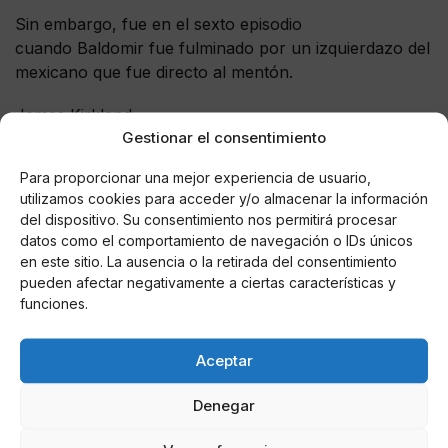
Sin embargo, fue en el sexto episodio
cuando Baldomir fue fulminado por un izquierdazo del
mexicano que fue directo al mentón.
James Kirkland
Gestionar el consentimiento
Una de las victorias más rápidas de Saúl Álvarez fue
Para proporcionar una mejor experiencia de usuario,
en mayo de 2015 frente a James Kirkland, quien
utilizamos cookies para acceder y/o almacenar la información
apenas aguantó tres rounds frente a la metralla del de
del dispositivo. Su consentimiento nos permitirá procesar
Guadalajara, en el estadio de los Astros de Houston.
datos como el comportamiento de navegación o IDs únicos
en este sitio. La ausencia o la retirada del consentimiento
Desde el primer round, ‘Canelo’ se mostró sediento
pueden afectar negativamente a ciertas características y
por ganar de la manera más contundente, y se fue
funciones.
sobre Kirkland con todo su arsenal, incluso, su rival
se salvó al final gracias al reloj.
Aceptar
Sin embargo, llegó el tercer asalto, cuando el
Denegar
mexicano le dio un primer aviso al estadounidense,
quien continuó hacia el frente, pero cuando restaban