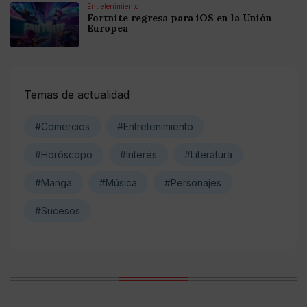
Entretenimiento
Fortnite regresa para iOS en la Unión
Europea
Temas de actualidad
#Comercios
#Entretenimiento
#Horóscopo
#Interés
#Literatura
#Manga
#Música
#Personajes
#Sucesos