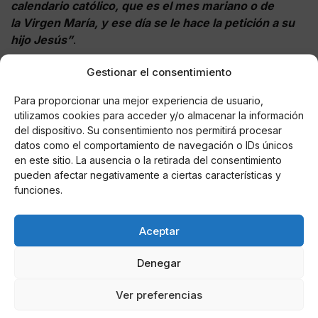
calendario católico, que es el mes mariano o de
la Virgen María, y ese día se le hace la petición a su
hijo Jesús”
.
“Esta asociación se dio porque la gente vio
Gestionar el consentimiento
a Jesucristo como una posibilidad de dar vida a
Para proporcionar una mejor experiencia de usuario,
través de la lluvia, necesaria para una economía
utilizamos cookies para acceder y/o almacenar la información
como la nuestra que es de origen es agrícola, en la
del dispositivo. Su consentimiento nos permitirá procesar
que el maíz es la base de la alimentación”
, dijo el
datos como el comportamiento de navegación o IDs únicos
historiador.
en este sitio. La ausencia o la retirada del consentimiento
pueden afectar negativamente a ciertas características y
funciones.
"Eres un gran albañil, bien temprano de la mañana
Aceptar
sales a trabajar, construir y medir, de forma singular
creas perfectas obras que nos hace disfrutar. Felicito
Denegar
tu labor y que Dios bendiga tus manos. ¡Felicidades!"
Ver preferencias