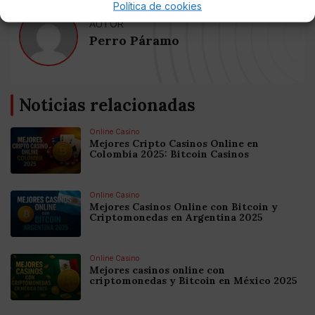
Política de cookies
AUTOR
Perro Páramo
Noticias relacionadas
Online Casino
Mejores Cripto Casinos Online en
Colombia 2025: Bitcoin Casinos
Online Casino
Mejores Casinos Online con Bitcoin y
Criptomonedas en Argentina 2025
Online Casino
Mejores casinos online con
criptomonedas y Bitcoin en México 2025