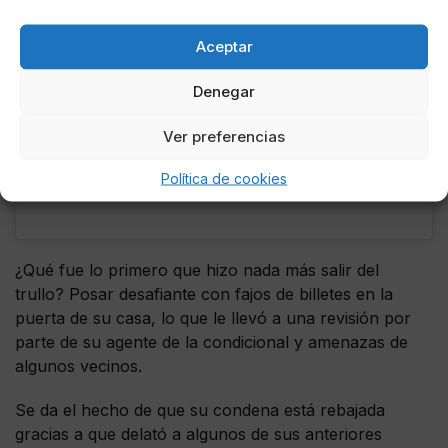
Aceptar
Denegar
Ver preferencias
Política de cookies
Una publicación compartida por @6ix9ine
¿Qué fue lo primero que hizo nada más salir del
trullo? Posar desafiante con fajos de billetes en la
puerta de su casa, lo que le llevó a una revisión por
parte de su agente de la condicional y amenazas de
algunos vecinos.
Se da el hecho de que su condena está rebajada
gracias a que delató a algunos de sus anteriores