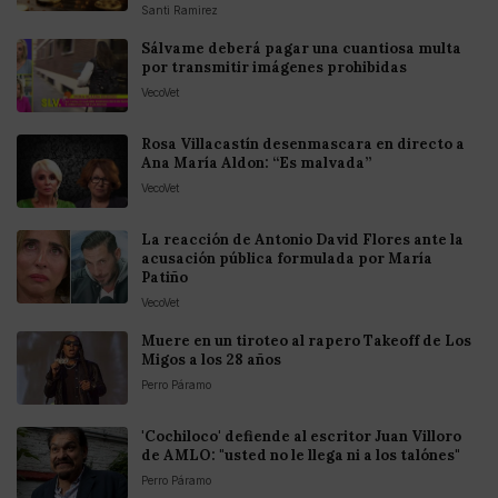
Santi Ramirez
Sálvame deberá pagar una cuantiosa multa
por transmitir imágenes prohibidas
VecoVet
Rosa Villacastín desenmascara en directo a
Ana María Aldon: “Es malvada”
VecoVet
La reacción de Antonio David Flores ante la
acusación pública formulada por María
Patiño
VecoVet
Muere en un tiroteo al rapero Takeoff de Los
Migos a los 28 años
Perro Páramo
'Cochiloco' defiende al escritor Juan Villoro
de AMLO: "usted no le llega ni a los talónes"
Perro Páramo