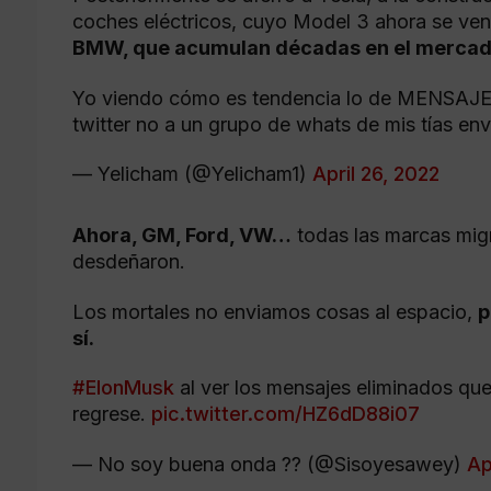
coches eléctricos, cuyo Model 3 ahora se ve
BMW, que acumulan décadas en el mercad
Yo viendo cómo es tendencia lo de MENSAJE
twitter no a un grupo de whats de mis tías e
— Yelicham (@Yelicham1)
April 26, 2022
Ahora, GM, Ford, VW…
todas las marcas migr
desdeñaron.
Los mortales no enviamos cosas al espacio,
p
sí.
#ElonMusk
al ver los mensajes eliminados que
regrese.
pic.twitter.com/HZ6dD88i07
— No soy buena onda ?? (@Sisoyesawey)
Ap