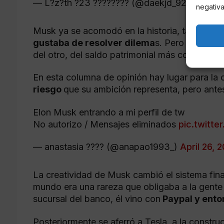
— L?z?th ?23 ???????? (@daekjd_921)
April 
negativa
Musk ya se acomodó en la historia, tal como e
gustaba de resolver dilema
s. Pero el super
del otro, del saldo patrimonial más colosal.
En esta columna de opinión hay lugar para la c
riesgo
que su ambición representa, pero ante
Elon Musk entrando a mi perfil de tw
No autorizo / Mensajes eliminados
pic.twitte
— anastasia ??‍?? (@anapao1993_)
April 26, 
La creatividad de Musk cambió el sistema fina
mundo era una rareza que obligaba a la gente 
sucursal del banco, él vino con
Paypal y entonc
Posteriormente se aferró a Tesla, a la const