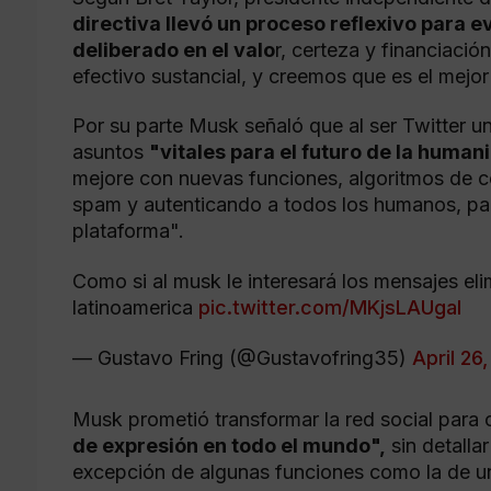
directiva llevó un proceso reflexivo para 
deliberado en el valo
r, certeza y financiaci
efectivo sustancial, y creemos que es el mejor
Por su parte Musk señaló que al ser Twitter u
asuntos
"vitales para el futuro de la human
mejore con nuevas funciones, algoritmos de có
spam y autenticando a todos los humanos, par
plataforma".
Como si al musk le interesará los mensajes e
latinoamerica
pic.twitter.com/MKjsLAUgaI
— Gustavo Fring (@Gustavofring35)
April 26
Musk prometió transformar la red social para 
de expresión en todo el mundo",
sin detalla
excepción de algunas funciones como la de un