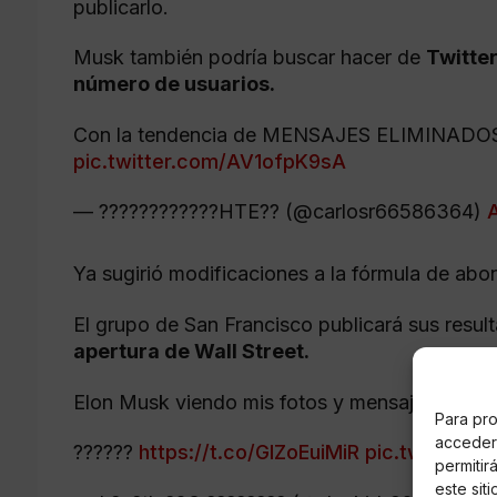
publicarlo.
Musk también podría buscar hacer de
Twitte
número de usuarios.
Con la tendencia de MENSAJES ELIMINADOS 
pic.twitter.com/AV1ofpK9sA
— ????????????HTE?? (@carlosr66586364)
A
Ya sugirió modificaciones a la fórmula de abo
El grupo de San Francisco publicará sus result
apertura de Wall Street.
Elon Musk viendo mis fotos y mensajes elimin
Para pro
acceder 
??????
https://t.co/GlZoEuiMiR
pic.twitter.c
permitir
este sit