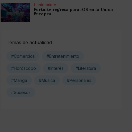
Entretenimiento
Fortnite regresa para iOS en la Unión
Europea
Temas de actualidad
#Comercios
#Entretenimiento
#Horóscopo
#Interés
#Literatura
#Manga
#Música
#Personajes
#Sucesos