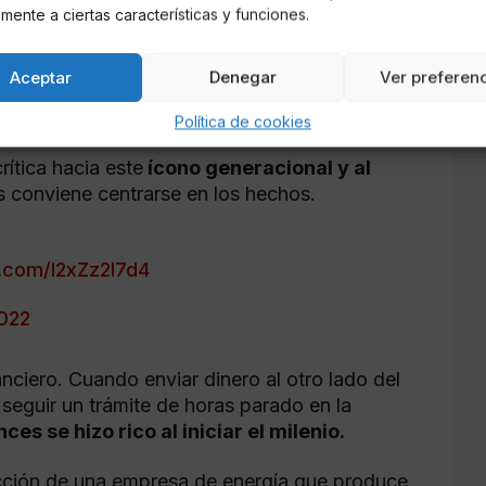
26, 2022
mente a ciertas características y funciones.
l autor de la
Mona Lisa que también
Aceptar
Denegar
Ver preferen
dotado contemporáneo sí goza, a diferencia
Política de cookies
rítica hacia este
ícono generacional y al
s conviene centrarse en los hechos.
r.com/I2xZz2l7d4
2022
nciero. Cuando enviar dinero al otro lado del
seguir un trámite de horas parado en la
es se hizo rico al iniciar el milenio.
rucción de una empresa de energía que produce