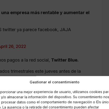
r una empresa más rentable y aumentar el
twitter ya parece facebook, JAJA
pril 26, 2022
nos pagos a la red social,
Twitter Blue.
ados trimestrales este jueves antes de la
Gestionar el consentimiento
ados:
porcionar una mejor experiencia de usuario, utilizamos cookies par
y/o almacenar la información del dispositivo. Su consentimiento no
om/dyvfD8BpxI
á procesar datos como el comportamiento de navegación o IDs únic
io. La ausencia o la retirada del consentimiento pueden afectar