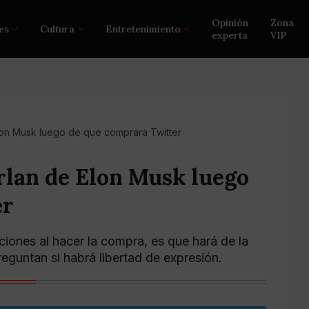
Opinión
Zona
es
Cultura
Entretenimiento
experta
VIP
Elon Musk luego de que comprara Twitter
urlan de Elon Musk luego
er
iones al hacer la compra, es que hará de la
eguntan si habrá libertad de expresión.