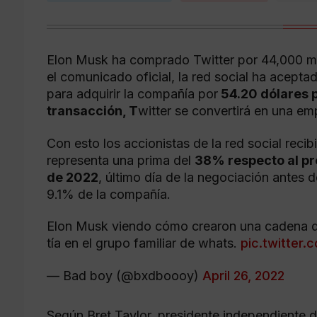
Elon Musk ha comprado Twitter por 44,000 mi
el comunicado oficial, la red social ha aceptad
para adquirir la compañía por
54.20 dólares p
transacción, T
witter se convertirá en una em
Con esto los accionistas de la red social recib
representa una prima del
38% respecto al pre
de 2022
, último día de la negociación antes 
9.1% de la compañía.
Elon Musk viendo cómo crearon una cadena d
tía en el grupo familiar de whats.
pic.twitter
— Bad boy (@bxdboooy)
April 26, 2022
Según Bret Taylor, presidente independiente de