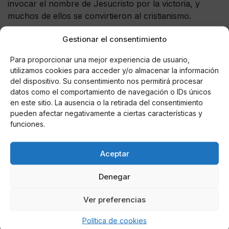
invocar el nombre de Jesucristo por la victoria, y
muchos de ellos se convirtieron al cristianismo.
El emperador de la época perseguía a los cristianos y
Gestionar el consentimiento
al enterarse de la hazaña de San Jorge le prohibió su
Para proporcionar una mejor experiencia de usuario,
fe a Cristo; al negarse, el caballero fue martirizado.
utilizamos cookies para acceder y/o almacenar la información
del dispositivo. Su consentimiento nos permitirá procesar
Una leyenda más pagana señala que San Jorge se
datos como el comportamiento de navegación o IDs únicos
enfrentó a un dragón, de cuya sangre brotó un
en este sitio. La ausencia o la retirada del consentimiento
hermoso rosal con flores rojas.
pueden afectar negativamente a ciertas características y
funciones.
El 23 de abril se combina la tradición de San Jorge
que consiste en regalar rosas, con la celebración del
Aceptar
Día Mundial del Libro. Por lo que en varias ciudades se
suelen intercambiar o regalar rosas y libros.
Denegar
Ver preferencias
Política de cookies
AUTOR