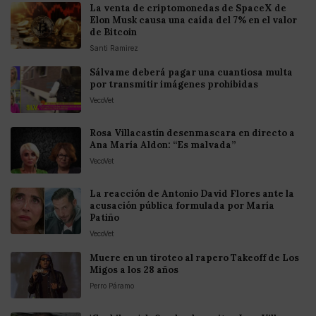
La venta de criptomonedas de SpaceX de
Elon Musk causa una caída del 7% en el valor
de Bitcoin
Santi Ramirez
Sálvame deberá pagar una cuantiosa multa
por transmitir imágenes prohibidas
VecoVet
Rosa Villacastín desenmascara en directo a
Ana María Aldon: “Es malvada”
VecoVet
La reacción de Antonio David Flores ante la
acusación pública formulada por María
Patiño
VecoVet
Muere en un tiroteo al rapero Takeoff de Los
Migos a los 28 años
Perro Páramo