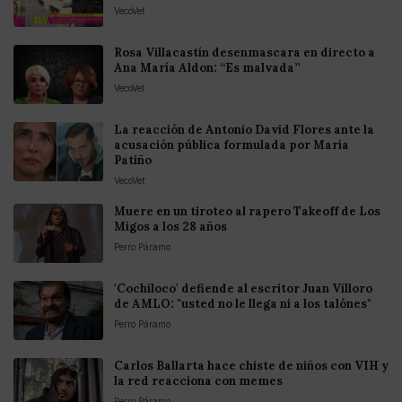
VecoVet
Rosa Villacastín desenmascara en directo a
Ana María Aldon: “Es malvada”
VecoVet
La reacción de Antonio David Flores ante la
acusación pública formulada por María
Patiño
VecoVet
Muere en un tiroteo al rapero Takeoff de Los
Migos a los 28 años
Perro Páramo
'Cochiloco' defiende al escritor Juan Villoro
de AMLO: "usted no le llega ni a los talónes"
Perro Páramo
Carlos Ballarta hace chiste de niños con VIH y
la red reacciona con memes
Perro Páramo