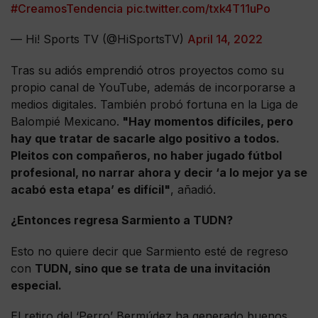
#CreamosTendencia
pic.twitter.com/txk4T11uPo
— Hi! Sports TV (@HiSportsTV)
April 14, 2022
Tras su adiós emprendió otros proyectos como su
propio canal de YouTube, además de incorporarse a
medios digitales. También probó fortuna en la Liga de
Balompié Mexicano.
"Hay momentos difíciles, pero
hay que tratar de sacarle algo positivo a todos.
Pleitos con compañeros, no haber jugado fútbol
profesional, no narrar ahora y decir ‘a lo mejor ya se
acabó esta etapa’ es difícil"
, añadió.
¿Entonces regresa Sarmiento a TUDN?
Esto no quiere decir que Sarmiento esté de regreso
con
TUDN, sino que se trata de una invitación
especial.
El retiro del ‘Perro’ Bermúdez ha generado buenos