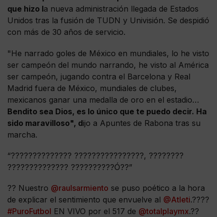
que hizo l
a nueva administración llegada de Estados
Unidos tras la fusión de TUDN y Univisión. Se despidió
con más de 30 años de servicio.
"He narrado goles de México en mundiales, lo he visto
ser campeón del mundo narrando, he visto al América
ser campeón, jugando contra el Barcelona y Real
Madrid fuera de México, mundiales de clubes,
mexicanos ganar una medalla de oro en el estadio…
Bendito sea Dios, es lo único que te puedo decir. Ha
sido maravilloso", d
ijo a Apuntes de Rabona tras su
marcha.
“?????????????? ????????????????, ????????
?????????????? ??????????Ó??”
?? Nuestro
@raulsarmiento
se puso poético a la hora
de explicar el sentimiento que envuelve al
@Atleti
.????
#PuroFutbol
EN VIVO por el 517 de
@totalplaymx
.??