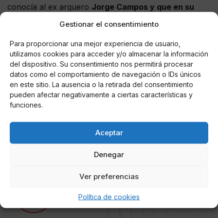
conocía al ex arquero
Jorge Campos y que en su
etapa más exitosa le regalaba jerseys para su
Gestionar el consentimiento
pequeñ
o.
Para proporcionar una mejor experiencia de usuario,
“Nosotros estábamos, yo vivía en un departamento
utilizamos cookies para acceder y/o almacenar la información
y mi hijo Oscar quería ser portero en ese entonces
del dispositivo. Su consentimiento nos permitirá procesar
datos como el comportamiento de navegación o IDs únicos
pues yo conocía a Jorge Campos desde que llegó a
en este sitio. La ausencia o la retirada del consentimiento
México por Daniel Rentería, vivían en un
pueden afectar negativamente a ciertas características y
departamentito, y cuando empieza a irle bien –
funciones.
Jorge siempre conoció a Oscar desde recién nacido
– y cada temporada le daba un suéter
”, recordó
Aceptar
Sarmiento.
Denegar
Ver preferencias
AUTOR
Perro Páramo
Política de cookies