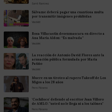
Santi Ramirez
Sálvame deberá pagar una cuantiosa multa
por transmitir imágenes prohibidas
VecoVet
Rosa Villacastín desenmascara en directo a
Ana María Aldon: “Es malvada”
VecoVet
La reacción de Antonio David Flores ante la
acusación pública formulada por María
Patiño
VecoVet
Muere en un tiroteo al rapero Takeoff de Los
Migos a los 28 años
Perro Páramo
'Cochiloco' defiende al escritor Juan Villoro
de AMLO: "usted no le llega ni a los talónes"
Perro Páramo