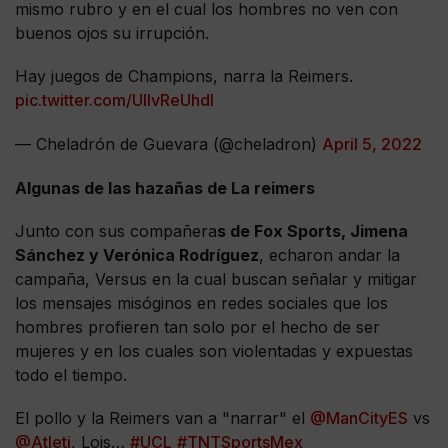
mismo rubro y en el cual los hombres no ven con
buenos ojos su irrupción.
Hay juegos de Champions, narra la Reimers.
pic.twitter.com/UIlvReUhdl
— Cheladrón de Guevara (@cheladron)
April 5, 2022
Algunas de las hazañas de La reimers
Junto con sus compañera
s de Fox Sports, Jimena
Sánchez y Verónica Rodríguez
, echaron andar la
campaña, Versus en la cual buscan señalar y mitigar
los mensajes misóginos en redes sociales que los
hombres profieren tan solo por el hecho de ser
mujeres y en los cuales son violentadas y expuestas
todo el tiempo.
El pollo y la Reimers van a "narrar" el
@ManCityES
vs
@Atleti
, Lois…
#UCL
#TNTSportsMex