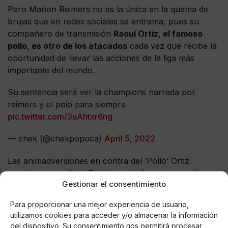
Pero Marion Reimers no es la única en la quema de
brujas que en redes sociales se entrama, pues su
compañero de transmisión
Raoul Ortiz, el famoso
pollo, es otro de los atacados
cada vez que recibe la
oportunidad de llevar las acciones de la liga más
importante del mundo.
Su sentencia será ver la champions narrada por
reimers y el poio para siempre
pic.twitter.com/3uAhtxr6ng
— chek (@chekpopoca)
April 5, 2022
Las animadversiones en contra del ‘Pollo’ Ortiz
surgieron cuando la Televisora de la que emergió,
Gestionar el consentimiento
Televisa, intentó ponerlo a él y a
Andrés Vaca en
respuesta al fenómeno mediático que significó en
Para proporcionar una mejor experiencia de usuario,
TV Azteca,
Christian Martinoli y Luis García en las
utilizamos cookies para acceder y/o almacenar la información
vísperas del mundial de Brasil 2014.
del dispositivo. Su consentimiento nos permitirá procesar