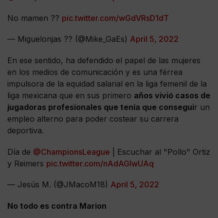
No mamen ??
pic.twitter.com/wGdVRsD1dT
— Miguelonjas ?? (@Mike_GaEs)
April 5, 2022
En ese sentido, ha defendido el papel de las mujeres
en los medios de comunicación y es una férrea
impulsora de la equidad salarial en la liga femenil de la
liga mexicana que en sus primero
años vivió casos de
jugadoras profesionales que tenía que consegui
r un
empleo alterno para poder costear su carrera
deportiva.
Día de
@ChampionsLeague
| Escuchar al "Pollo" Ortiz
y Reimers
pic.twitter.com/nAdAGlwUAq
— Jesús M. (@JMacoM18)
April 5, 2022
No todo es contra Marion