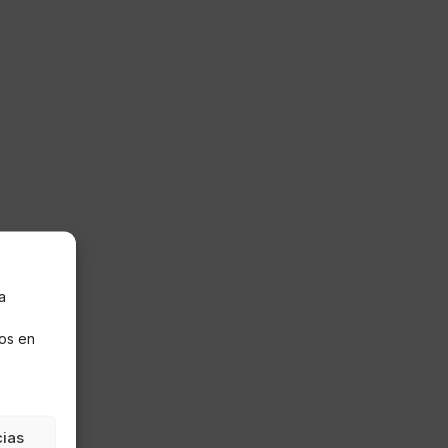
a
s
os en
cias