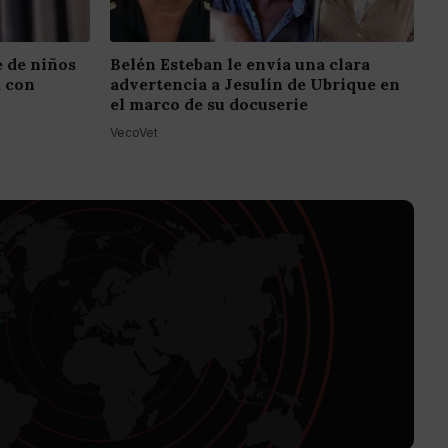
e de niños
Belén Esteban le envía una clara
a con
advertencia a Jesulín de Ubrique en
el marco de su docuserie
VecoVet