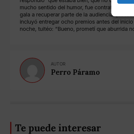
respondió “que estaba bien, que no deseaba e
mucho sentido del humor, fue contratado para
gala a recuperar parte de la audiencia que los
incluyó entregar ocho premios antes del inicio
noche, tuitéo: “Bueno, prometí que aburrida no
AUTOR
Perro Páramo
Te puede interesar