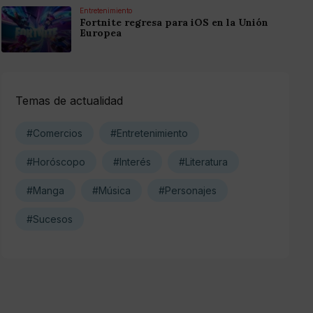
Entretenimiento
Fortnite regresa para iOS en la Unión
Europea
Temas de actualidad
#Comercios
#Entretenimiento
#Horóscopo
#Interés
#Literatura
#Manga
#Música
#Personajes
#Sucesos