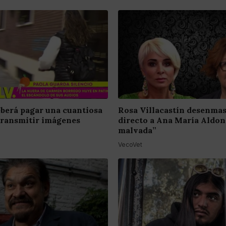
berá pagar una cuantiosa
Rosa Villacastín desenma
transmitir imágenes
directo a Ana María Aldon
malvada”
VecoVet