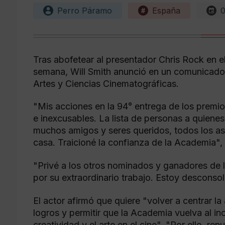
Perro Páramo
España
0
Tras abofetear al presentador Chris Rock en e
semana, Will Smith anunció en un comunicado 
Artes y Ciencias Cinematográficas.
"Mis acciones en la 94° entrega de los premi
e inexcusables. La lista de personas a quienes h
muchos amigos y seres queridos, todos los asi
casa. Traicioné la confianza de la Academia", 
"Privé a los otros nominados y ganadores de l
por su extraordinario trabajo. Estoy desconso
El actor afirmó que quiere "volver a centrar l
logros y permitir que la Academia vuelva al inc
creatividad y el arte en el cine". "Por ello, 