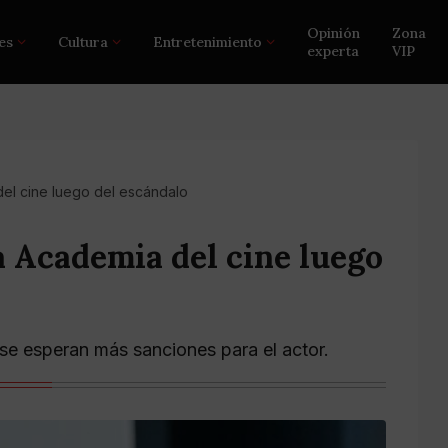
Opinión
Zona
es
Cultura
Entretenimiento
experta
VIP
 del cine luego del escándalo
a Academia del cine luego
e esperan más sanciones para el actor.