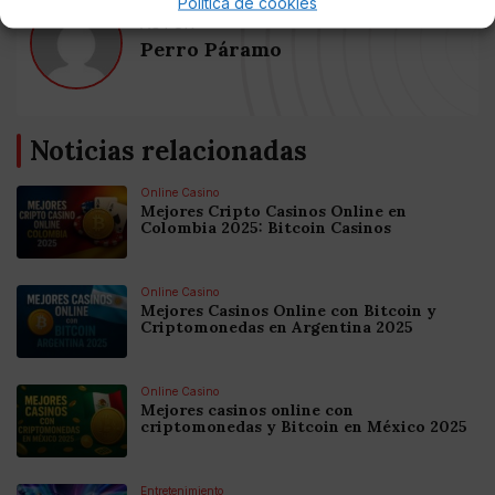
Política de cookies
AUTOR
Perro Páramo
Noticias relacionadas
Online Casino
Mejores Cripto Casinos Online en
Colombia 2025: Bitcoin Casinos
Online Casino
Mejores Casinos Online con Bitcoin y
Criptomonedas en Argentina 2025
Online Casino
Mejores casinos online con
criptomonedas y Bitcoin en México 2025
Entretenimiento