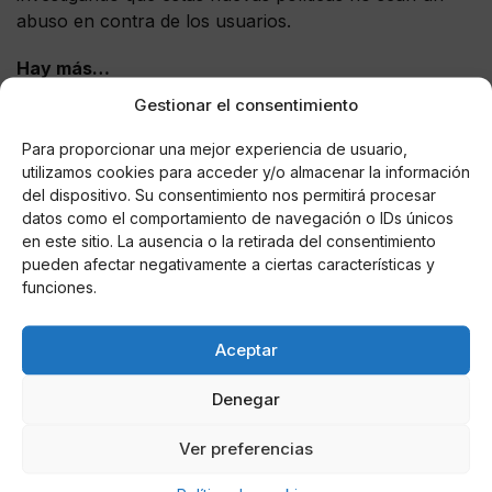
abuso en contra de los usuarios.
Hay más…
Gestionar el consentimiento
WhatsApp ha ampliado el tamaño máximo de archivo
que puedes enviar a través de su servicio de los
100
Para proporcionar una mejor experiencia de usuario,
MB a los 2 GB. De momento lo están probando en
utilizamos cookies para acceder y/o almacenar la información
Argentina,
pero no cuesta pensar que próximamente
del dispositivo. Su consentimiento nos permitirá procesar
datos como el comportamiento de navegación o IDs únicos
será algo disponible en todo el mundo.
en este sitio. La ausencia o la retirada del consentimiento
pueden afectar negativamente a ciertas características y
WhatsApp busca poder competir con
Telegram, que
funciones.
ya lleva desde julio de 2020 permitiendo
el envío de
archivos de ese tamaño. Es lógico que se busque
igualar ese tamaño, pero hay un problema: este
Aceptar
cambio puede suponer un desastre para muchos
Denegar
usuarios de WhatsApp.
Ver preferencias