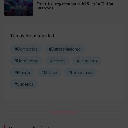
Fortnite regresa para iOS en la Unión
Europea
Temas de actualidad
#Comercios
#Entretenimiento
#Horóscopo
#Interés
#Literatura
#Manga
#Música
#Personajes
#Sucesos