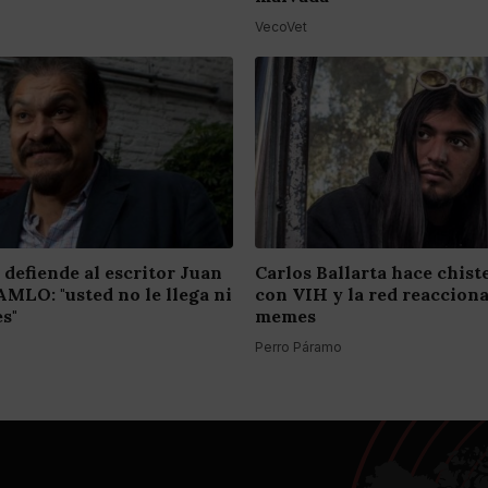
VecoVet
 defiende al escritor Juan
Carlos Ballarta hace chist
AMLO: "usted no le llega ni
con VIH y la red reaccion
es"
memes
Perro Páramo