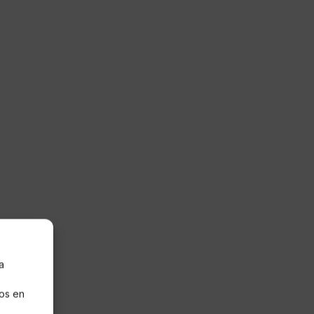
a
s
os en