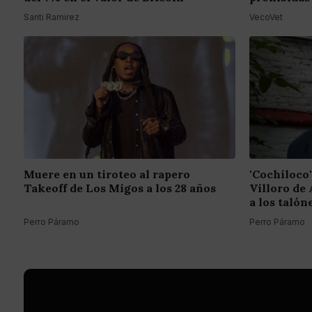
Santi Ramirez
VecoVet
Muere en un tiroteo al rapero
'Cochiloco'
Takeoff de Los Migos a los 28 años
Villoro de 
a los talón
Perro Páramo
Perro Páramo