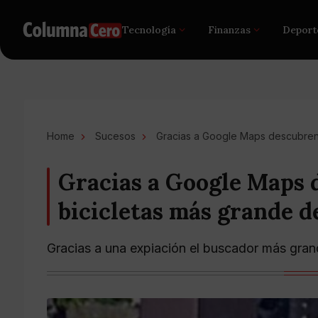
Tecnología
Finanzas
Deport
Home
Sucesos
Gracias a Google Maps descubren a
Gracias a Google Maps 
bicicletas más grande de
Gracias a una expiación el buscador más grand