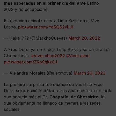
más esperadas en el primer día del Vive
Latino
2022 y no decepcionó.
Estuvo bien chidoliro ver a Limp Bizkit en el Vive
Latino.
pic.twitter.com/YoSQ62yLUi
— Hakai ??? (@MarkhoCuevas)
March 20, 2022
A Fred Durst ya no le deja Limp Bizkit y se unirá a Los
Chicharrines.
#ViveLatino2022
#ViveLatino
pic.twitter.com/ZRpSgltz0J
— Alejandra Morales (@alexmova)
March 20, 2022
La primera sorpresa fue cuando su vocalista Fred
Durst sorprendió al público tras aparecer con un look
que parecía más al Dr.
Chapatín, de Chespirito,
lo
que obviamente ha llenado de memes a las redes
sociales.