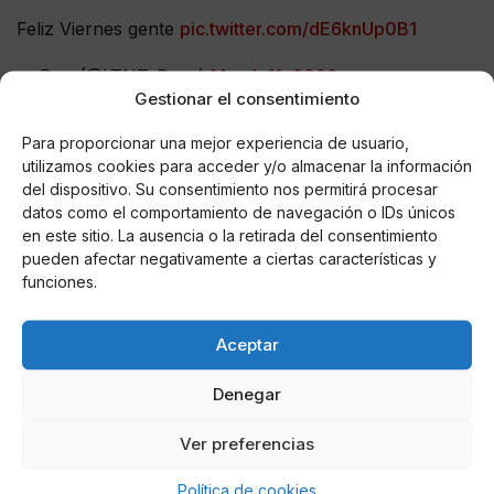
Feliz Viernes gente
pic.twitter.com/dE6knUp0B1
— Dan (@LTNT_Dan_)
March 11, 2022
Gestionar el consentimiento
El afortunado seguidor,
Miguel, subió a la tarima
Para proporcionar una mejor experiencia de usuario,
emocionado: gritaba con euforia
, abrazaba al
utilizamos cookies para acceder y/o almacenar la información
vocalista de Limp Bizkit y seguía sin poderlo creer.
del dispositivo. Su consentimiento nos permitirá procesar
datos como el comportamiento de navegación o IDs únicos
Me da 20 litros de la roja por fa… A la máuser es el de
en este sitio. La ausencia o la retirada del consentimiento
Limp Bizkit
@sopitas
@eldeforma
#ViveLatino
pueden afectar negativamente a ciertas características y
#ViveLatino2022
#limpbizkit
#FredDurst
funciones.
pic.twitter.com/aZ06xT8OwX
Aceptar
— Ñero Tuitero (@ElMeroTuitero)
March 20, 2022
Denegar
Con la agrupación, el fan cantó uno de los grandes
exitos "
Rollin'", que enseguida prendió el escenario
Ver preferencias
del Vive Latino.
Al finalizar este tema, Miguel regresó
con el resto del público.
Política de cookies