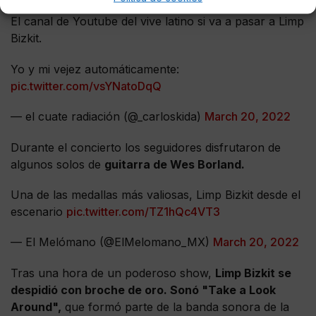
El canal de Youtube del vive latino si va a pasar a Limp
Bizkit.
Yo y mi vejez automáticamente:
pic.twitter.com/vsYNatoDqQ
— el cuate radiación (@_carloskida)
March 20, 2022
Durante el concierto los seguidores disfrutaron de
algunos solos de
guitarra de Wes Borland.
Una de las medallas más valiosas, Limp Bizkit desde el
escenario
pic.twitter.com/TZ1hQc4VT3
— El Melómano (@ElMelomano_MX)
March 20, 2022
Tras una hora de un poderoso show,
Limp Bizkit se
despidió con broche de oro. Sonó "Take a Look
Around",
que formó parte de la banda sonora de la