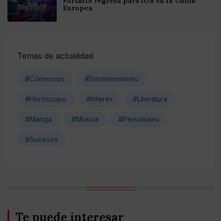
Fortnite regresa para iOS en la Unión
Europea
Temas de actualidad
#Comercios
#Entretenimiento
#Horóscopo
#Interés
#Literatura
#Manga
#Música
#Personajes
#Sucesos
Te puede interesar