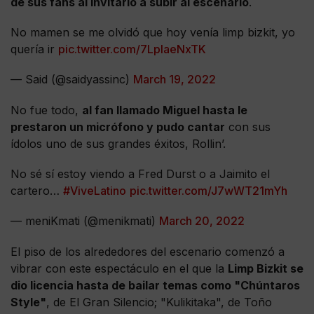
de sus fans al invitarlo a subir al escenario
.
No mamen se me olvidó que hoy venía limp bizkit, yo
quería ir
pic.twitter.com/7LplaeNxTK
— Said (@saidyassinc)
March 19, 2022
No fue todo,
al fan llamado Miguel hasta le
prestaron un micrófono y pudo cantar
con sus
ídolos uno de sus grandes éxitos, Rollin’.
No sé sí estoy viendo a Fred Durst o a Jaimito el
cartero…
#ViveLatino
pic.twitter.com/J7wWT21mYh
— meniKmati (@menikmati)
March 20, 2022
El piso de los alrededores del escenario comenzó a
vibrar con este espectáculo en el que la
Limp Bizkit se
dio licencia hasta de bailar temas como "Chúntaros
Style"
, de El Gran Silencio; "Kulikitaka", de Toño