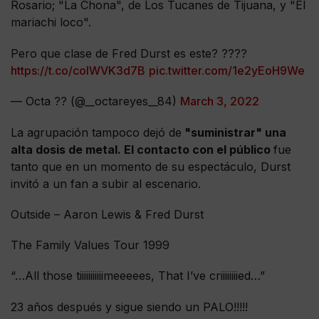
Rosario; "La Chona", de Los Tucanes de Tijuana, y "El
mariachi loco".
Pero que clase de Fred Durst es este? ??‍??
https://t.co/coIWVK3d7B
pic.twitter.com/1e2yEoH9We
— Octa ?? (@__octareyes__84)
March 3, 2022
La agrupación tampoco dejó de
"suministrar" una
alta dosis de metal. El contacto con el público
fue
tanto que en un momento de su espectáculo, Durst
invitó a un fan a subir al escenario.
Outside – Aaron Lewis & Fred Durst
The Family Values Tour 1999
“…All those tiiiiiiiiiiimeeeees, That I’ve criiiiiiiied…”
23 años después y sigue siendo un PALO!!!!!