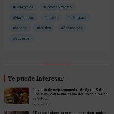
#Comercios
#Entretenimiento
#Horóscopo
#Interés
#Literatura
#Manga
#Música
#Personajes
#Sucesos
Te puede interesar
La venta de criptomonedas de SpaceX de
Elon Musk causa una caída del 7% en el valor
de Bitcoin
Santi Ramirez
Sálvame deberá pagar una cuantiosa multa