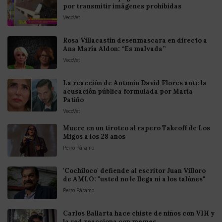
por transmitir imágenes prohibidas
VecoVet
Rosa Villacastín desenmascara en directo a
Ana María Aldon: “Es malvada”
VecoVet
La reacción de Antonio David Flores ante la
acusación pública formulada por María
Patiño
VecoVet
Muere en un tiroteo al rapero Takeoff de Los
Migos a los 28 años
Perro Páramo
'Cochiloco' defiende al escritor Juan Villoro
de AMLO: "usted no le llega ni a los talónes"
Perro Páramo
Carlos Ballarta hace chiste de niños con VIH y
la red reacciona con memes