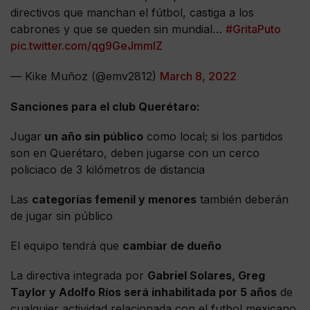
directivos que manchan el fútbol, castiga a los
cabrones y que se queden sin mundial…
#GritaPuto
pic.twitter.com/qg9GeJmmlZ
— Kike Muñoz (@emv2812)
March 8, 2022
Sanciones para el club Querétaro:
Jugar
un año sin público
como local; si los partidos
son en Querétaro, deben jugarse con un cerco
policiaco de 3 kilómetros de distancia
Las
categorías femenil y menores
también deberán
de jugar sin público
El equipo tendrá que
cambiar de dueño
La directiva integrada por
Gabriel Solares, Greg
Taylor y Adolfo Ríos será inhabilitada por 5 años
de
cualquier actividad relacionada con el futbol mexicano