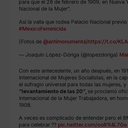
para que el 28 de febrero de 1909, en Nueva 
Nacional de la Mujer”.
Así la valla que rodea Palacio Nacional previo
#MexicoFeminicida
(Fotos de
@antimonumenta
)
https://t.co/KL
— Joaquín López-Dóriga (@lopezdoriga)
Mar
Con este antecedente, un año después, en 191
Internacional de Mujeres Socialistas, en la ca
el sufragio universal para todas las mujeres, 
“levantamiento de las 20”,
se proclamó ofic
Internacional de la Mujer Trabajadora, en hom
1908.
A veces es complicado de entender pero el 8M
para celebrar ??
pic.twitter.com/ooR1t4L7Go