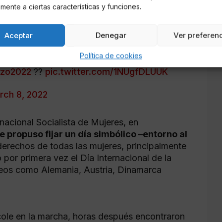
7, pasaría a la historia
–, en 1909 una
mente a ciertas características y funciones.
 EE.UU el primer Día Internacional de la
 York y Chicago, se calcula que unas 15
Aceptar
Denegar
Ver preferen
rió la ciudad de Nueva York.
Política de cookies
zo2022
??
pic.twitter.com/1NUgfDLUUK
rch 8, 2022
nacional Socialista de Mujeres, en
 propuso fijar un día simbólico –entorno al
s derechos de todas las mujeres, principalmente
ó por primera vez el Día Internacional de la
peos como Alemania, Austria, Dinamarca
cole en la marcha, horas después encontraron