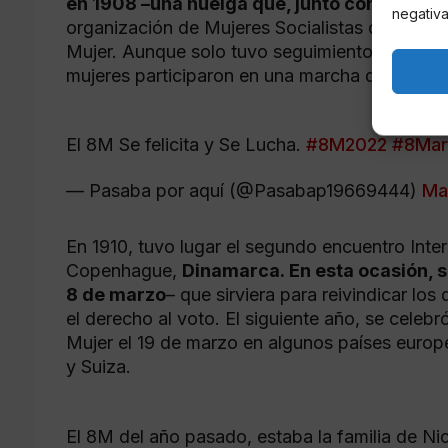
en 1908 –una huelga que, junto con la de 185
negativa
organización de Mujeres Socialistas celebró en
Mujer. Aunque solo tuvo seguimiento en Nueva
mujeres participaron en una marcha que recor
El 8M Se felicita y Se Lucha.
#8M2022
#8Mar
— Pasaba por aquí (@Pasabap19669444)
Ma
En 1910, tuvo lugar el segundo encuentro Inter
Copenhague,
Dinamarca. En esta ocasión, se
8 de marzo
– que sirviera para reivindicar lo
el derecho al voto. El siguiente año, se celebr
Mujer el 19 de marzo en algunos países euro
y Suiza.
El 8M del año pasado, estaba la familia de Ni