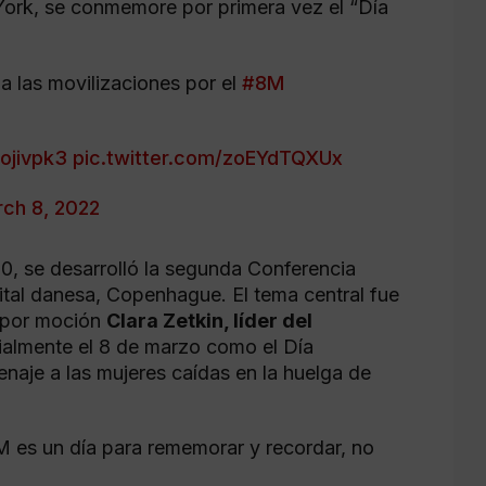
York, se conmemore por primera vez el “Día
 a las movilizaciones por el
#8M
Aojivpk3
pic.twitter.com/zoEYdTQXUx
ch 8, 2022
0, se desarrolló la segunda Conferencia
pital danesa, Copenhague. El tema central fue
y por moción
Clara Zetkin, líder del
ialmente el 8 de marzo como el Día
enaje a las mujeres caídas en la huelga de
 es un día para rememorar y recordar, no