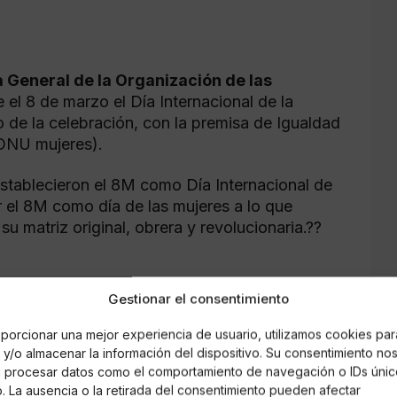
 General de la Organización de las
el 8 de marzo el Día Internacional de la
o de la celebración, con la premisa de Igualdad
(ONU mujeres).
establecieron el 8M como Día Internacional de
r el 8M como día de las mujeres a lo que
 matriz original, obrera y revolucionaria.??
k2)
March 8, 2022
Gestionar el consentimiento
porcionar una mejor experiencia de usuario, utilizamos cookies par
y/o almacenar la información del dispositivo. Su consentimiento no
á procesar datos como el comportamiento de navegación o IDs únic
doras textiles llevaron a cabo en
Nueva York
io. La ausencia o la retirada del consentimiento pueden afectar