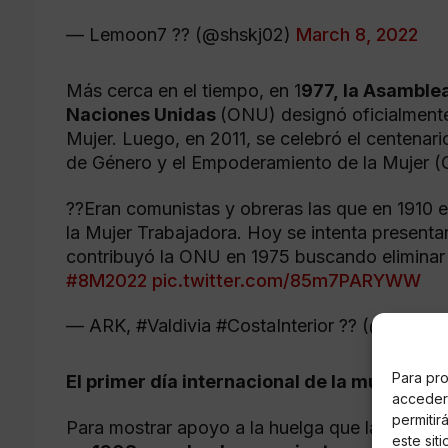
— Lemoon7 ?? (@shskj02)
March 8, 2022
Más cerca en el tiempo, en 1
977, la Asamblea
Naciones Unidas
(ONU) designó oficialmente 
Mujer. Luego, en 2011, se celebró el centenari
de Género y el Empoderamiento de la Mujer 
??Eran comunistas y obreras las que en 1910 
la Mujer Trabajadora. Hoy se intenta presenta
contribuyó la ONU en 1975 buscando eliminar su
#8M2022
pic.twitter.com/85m7PARYWW
— ARK, #Valdivia #CostaInterior ?? (@phvar
Para pro
El primer día internacional de la mujer
acceder 
permitir
Para mostrar apoyo a la huelga que las trabaja
este sit