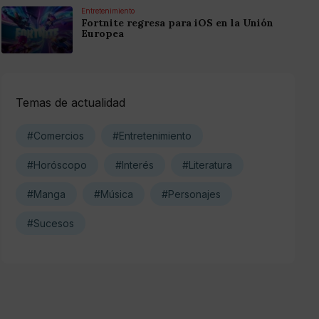
Entretenimiento
Fortnite regresa para iOS en la Unión
Europea
Temas de actualidad
#Comercios
#Entretenimiento
#Horóscopo
#Interés
#Literatura
#Manga
#Música
#Personajes
#Sucesos