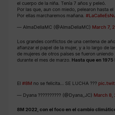
el cuerpo de la niña. Tenía 7 años y peleó.
Por las que, aun con miedo, pelearon hasta el
Por ellas marcharemos mañana.
#LaCalleEsN
— AlmaDeliaMC (@AlmaDeliaMC)
March 7, 
Los grandes conflictos de una centena de añ
afianzar el papel de la mujer, y a lo largo de
de mujeres de otros países se fueron uniendo 
durante el mes de marzo.
Hasta que en 1975 l
El
#8M
no se felicita… SE LUCHA ???
pic.twi
— Dyana ?????????? (@Dyana_JC)
March 8,
8M 2022, con el foco en el cambio climátic