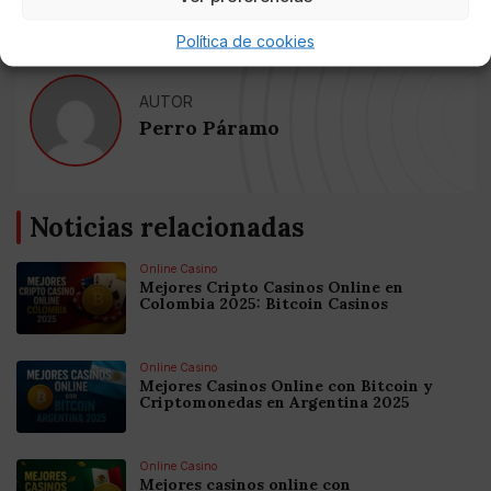
Política de cookies
AUTOR
Perro Páramo
Noticias relacionadas
Online Casino
Mejores Cripto Casinos Online en
Colombia 2025: Bitcoin Casinos
Online Casino
Mejores Casinos Online con Bitcoin y
Criptomonedas en Argentina 2025
Online Casino
Mejores casinos online con