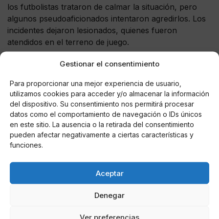
los futbolistas trataron de calmar la situación, pero
algunos pseudoaficionados intentaron agredirlos. Los
incidentes dejaron lesionados, quienes fueron
atendidos en el terreno de juego.
En el Guard1anes 2021, Atlético San Luis recibía al
Gestionar el consentimiento
Puebla cuando un grupo ubicado en la cabecera
Para proporcionar una mejor experiencia de usuario,
norte del estadio, donde suele colocarse la porra
utilizamos cookies para acceder y/o almacenar la información
local,
empezó una confrontación entre seguidores
del dispositivo. Su consentimiento nos permitirá procesar
potosin
os y los oficiales, no obstante, el partido
datos como el comportamiento de navegación o IDs únicos
continuó su curso.
en este sitio. La ausencia o la retirada del consentimiento
pueden afectar negativamente a ciertas características y
Por su parte, en el mes de octubre horas previas al
funciones.
encuentro entre el Atlético de San Luis y el América
en el Estadio Alfonso Lastras, que terminó con una
Aceptar
polémica victoria de las Águilas para mantener el
liderato,
se hizo viral un vergonzoso episodio de
Denegar
violencia entre aficionados rivales en las
inmediaciones del inmueble.
Ver preferencias