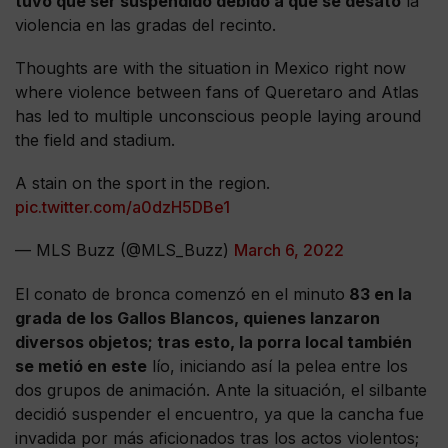
tuvo que ser suspendido debido a que se desató
la
violencia en las gradas del recinto.
Thoughts are with the situation in Mexico right now
where violence between fans of Queretaro and Atlas
has led to multiple unconscious people laying around
the field and stadium.
A stain on the sport in the region.
pic.twitter.com/a0dzH5DBe1
— MLS Buzz (@MLS_Buzz)
March 6, 2022
El conato de bronca comenzó en el minuto
83 en la
grada de los Gallos Blancos, quienes lanzaron
diversos objetos; tras esto, la porra local también
se metió en este
lío, iniciando así la pelea entre los
dos grupos de animación. Ante la situación, el silbante
decidió suspender el encuentro, ya que la cancha fue
invadida por más aficionados tras los actos violentos;