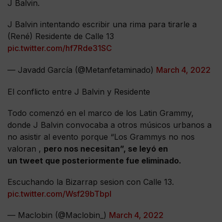
J Balvin.
J Balvin intentando escribir una rima para tirarle a
(René) Residente de Calle 13
pic.twitter.com/hf7Rde31SC
— Javadd García (@Metanfetaminado)
March 4, 2022
El conflicto entre J Balvin y Residente
Todo comenzó en el marco de los Latin Grammy,
donde J Balvin convocaba a otros músicos urbanos a
no asistir al evento porque “Los Grammys no nos
valoran ,
pero nos necesitan”, se leyó en
un tweet que posteriormente fue eliminado.
Escuchando la Bizarrap sesion con Calle 13.
pic.twitter.com/Wsf29bTbpl
— Maclobin (@Maclobin_)
March 4, 2022