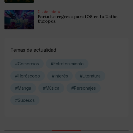
Entretenimiento
Fortnite regresa para iOS en la Unión
Europea
Temas de actualidad
#Comercios
#Entretenimiento
#Horóscopo
#Interés
#Literatura
#Manga
#Música
#Personajes
#Sucesos