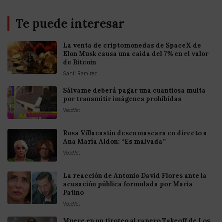
Te puede interesar
La venta de criptomonedas de SpaceX de
Elon Musk causa una caída del 7% en el valor
de Bitcoin
Santi Ramirez
Sálvame deberá pagar una cuantiosa multa
por transmitir imágenes prohibidas
VecoVet
Rosa Villacastín desenmascara en directo a
Ana María Aldon: “Es malvada”
VecoVet
La reacción de Antonio David Flores ante la
acusación pública formulada por María
Patiño
VecoVet
Muere en un tiroteo al rapero Takeoff de Los