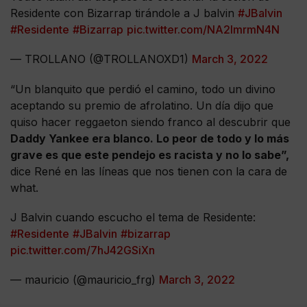
Residente con Bizarrap tirándole a J balvin
#JBalvin
#Residente
#Bizarrap
pic.twitter.com/NA2ImrmN4N
— TROLLANO (@TROLLANOXD1)
March 3, 2022
“Un blanquito que perdió el camino, todo un divino
aceptando su premio de afrolatino. Un día dijo que
quiso hacer reggaeton siendo franco al descubrir que
Daddy Yankee era blanco. Lo peor de todo y lo más
grave es que este pendejo es racista y no lo sabe”,
dice René en las líneas que nos tienen con la cara de
what.
J Balvin cuando escucho el tema de Residente:
#Residente
#JBalvin
#bizarrap
pic.twitter.com/7hJ42GSiXn
— mauricio (@mauricio_frg)
March 3, 2022