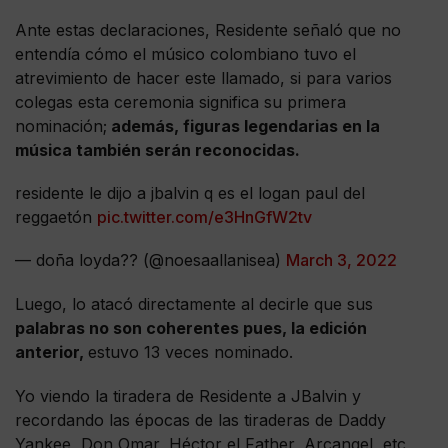
Ante estas declaraciones, Residente señaló que no
entendía cómo el músico colombiano tuvo el
atrevimiento de hacer este llamado, si para varios
colegas esta ceremonia significa su primera
nominación;
además, figuras legendarias en la
música también serán reconocidas.
residente le dijo a jbalvin q es el logan paul del
reggaetón
pic.twitter.com/e3HnGfW2tv
— doña loyda?? (@noesaallanisea)
March 3, 2022
Luego, lo atacó directamente al decirle que sus
palabras no son coherentes pues, la edición
anterior,
estuvo 13 veces nominado.
Yo viendo la tiradera de Residente a JBalvin y
recordando las épocas de las tiraderas de Daddy
Yankee, Don Omar, Héctor el Father, Arcangel, etc