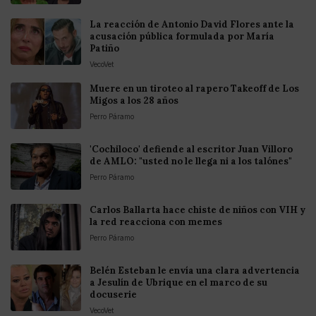
La reacción de Antonio David Flores ante la
acusación pública formulada por María
Patiño
VecoVet
Muere en un tiroteo al rapero Takeoff de Los
Migos a los 28 años
Perro Páramo
'Cochiloco' defiende al escritor Juan Villoro
de AMLO: "usted no le llega ni a los talónes"
Perro Páramo
Carlos Ballarta hace chiste de niños con VIH y
la red reacciona con memes
Perro Páramo
Belén Esteban le envía una clara advertencia
a Jesulín de Ubrique en el marco de su
docuserie
VecoVet