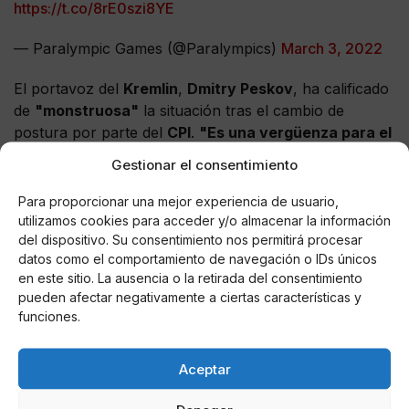
https://t.co/8rE0szi8YE
— Paralympic Games (@Paralympics)
March 3, 2022
El portavoz del
Kremlin
,
Dmitry Peskov
, ha calificado
de
"monstruosa"
la situación tras el cambio de
postura por parte del
CPI
.
"Es una vergüenza para el
Comité Paralímpico Internacional, no puedo
Gestionar el consentimiento
encontrar otras palabras para describirlo.
Ciertamente, condenamos al Comité por esta
Para proporcionar una mejor experiencia de usuario,
decisión"
, ha espetado ante los periodistas de la
utilizamos cookies para acceder y/o almacenar la información
del dispositivo. Su consentimiento nos permitirá procesar
agencia estatal de noticias rusa
TASS
.
datos como el comportamiento de navegación o IDs únicos
en este sitio. La ausencia o la retirada del consentimiento
The FINA Bureau has today made further decisions.
pueden afectar negativamente a ciertas características y
More info ??
https://t.co/X6kyJ1O1j8
#NoWar
funciones.
pic.twitter.com/lMy5NmZZ0r
— FINA (@fina1908)
March 1, 2022
Aceptar
Rusia y Bielorrusia
se quedan sin competir también en