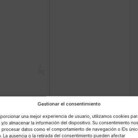
Gestionar el consentimiento
porcionar una mejor experiencia de usuario, utilizamos cookies par
y/o almacenar la información del dispositivo. Su consentimiento no
@epoole88)
á procesar datos como el comportamiento de navegación o IDs únic
io. La ausencia o la retirada del consentimiento pueden afectar