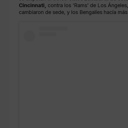
Cincinnati,
contra los ‘Rams’ de Los Ángeles,
cambiaron de sede, y los Bengalíes hacía más