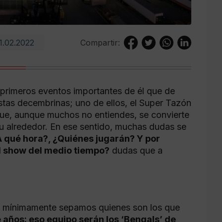
1.02.2022
Compartir:
os primeros eventos importantes de él que de
stas decembrinas; uno de ellos, el Super Tazón
que, aunque muchos no entiendes, se convierte
su alrededor. En ese sentido, muchas dudas se
 qué hora?, ¿Quiénes jugarán? Y por
l show del medio tiempo?
dudas que a
a, mínimamente sepamos quienes son los que
 años: eso equipo serán los ‘Bengals’ de