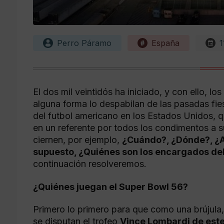
Perro Páramo
España
1
El dos mil veintidós ha iniciado, y con ello, l
alguna forma lo despabilan de las pasadas fie
del futbol americano en los Estados Unidos, 
en un referente por todos los condimentos a 
ciernen, por ejemplo,
¿Cuándo?, ¿Dónde?, ¿A
supuesto, ¿Quiénes son los encargados de
continuación resolveremos.
¿Quiénes juegan el Super Bowl 56?
Primero lo primero para que como una brújul
se disputan el trofeo
Vince Lombardi de este