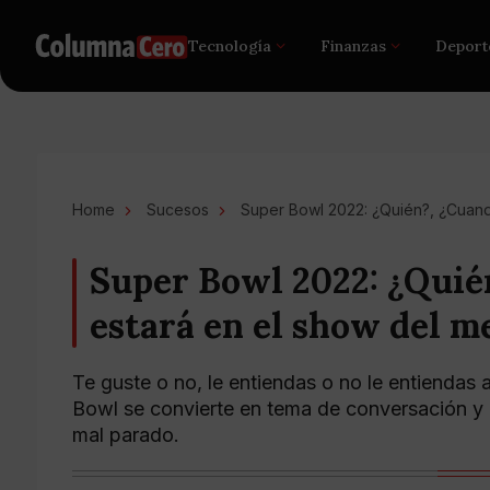
Tecnología
Finanzas
Deport
Home
Sucesos
Super Bowl 2022: ¿Quién?, ¿Cuand
Super Bowl 2022: ¿Quié
estará en el show del m
Te guste o no, le entiendas o no le entiendas 
Bowl se convierte en tema de conversación y
mal parado.