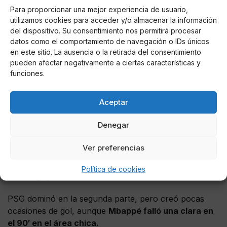
Niza, un equipo muy bien construido por Christophe
Para proporcionar una mejor experiencia de usuario,
Galtier, se agazapó en defensa mientras salía al
utilizamos cookies para acceder y/o almacenar la información
contragolpe con un gran Justin Kluivert que a punto
del dispositivo. Su consentimiento nos permitirá procesar
estuvo de poner en ventaja a su equipo en el
47′ pero
datos como el comportamiento de navegación o IDs únicos
salvó Gianluigi Donnarumma.
en este sitio. La ausencia o la retirada del consentimiento
pueden afectar negativamente a ciertas características y
Mbappé entró en el 64′ por Mauro Icardi
, cumpliendo
funciones.
su partido número 200 en todas las competiciones
con el conjunto parisino.
Aceptar
Eliminado el PSG
Denegar
Pero en verdad, de quién es la culpa?
Unoniel Messi
pic.twitter.com/83481BNoJT
Ver preferencias
— Juan M. Henriques T. (@Juanobiw_1)
Política de cookies
February 1, 2022
PSG dominó en la segunda parte, pero creó pocas
ocasiones de gol, aunque
Mbappé falló una clara en
el 90′ en el área chica.