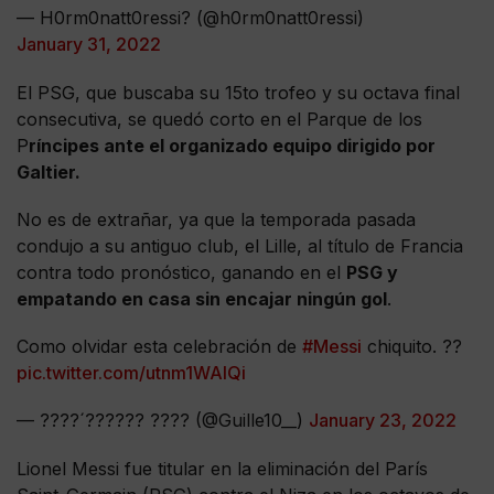
— H0rm0natt0ressi? (@h0rm0natt0ressi)
January 31, 2022
El PSG, que buscaba su 15to trofeo y su octava final
consecutiva, se quedó corto en el Parque de los
P
ríncipes ante el organizado equipo dirigido por
Galtier.
No es de extrañar, ya que la temporada pasada
condujo a su antiguo club, el Lille, al título de Francia
contra todo pronóstico, ganando en el
PSG y
empatando en casa sin encajar ningún gol
.
Como olvidar esta celebración de
#Messi
chiquito. ??
pic.twitter.com/utnm1WAlQi
— ????´?????? ???? (@Guille10__)
January 23, 2022
Lionel Messi fue titular en la eliminación del París