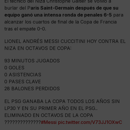
El técnico del Niza Christophe Galtier se volvió a
burlar del P
aris Saint-Germain después de que su
equipo ganó una intensa ronda de penales 6-5
para
alcanzar los cuartos de final de la Copa de Francia
tras el empate 0-0.
LIONEL ANDRÉS MESSI CUCCITINI HOY CONTRA EL
NIZA EN OCTAVOS DE COPA:
93 MINUTOS JUGADOS
0 GOLES
0 ASISTENCIAS
0 PASES CLAVE
28 BALONES PERDIDOS
EL PSG GANABA LA COPA TODOS LOS AÑOS SIN
LP30 Y EN SU PRIMER AÑO EN EL PSG..
ELIMINADO EN OCTAVOS DE LA COPA
??????????????
#Messi
pic.twitter.com/V73JJ1OXwC