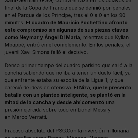
Saint-Germain (PSG) contra el Niza en los octavos de
final de la Copa de Francia que se definió por penales
en el Parque de los Príncipe, tras el 0 a 0 en los 90
minutos.
El cuadro de Mauricio Pochettino afrontó
este compromiso sin algunas de sus piezas claves
como Neymar y Ángel Di María
, mientras que Kylian
Mbappé, entró en el complemento. En los penales, el
juvenil Xavi Simons falló el decisivo.
Denso primer tiempo del cuadro parisino que salió a la
cancha sabiendo que no iba a tener un duelo fácil, ya
que enfrente estaba su escolta de la Ligue 1, y que
careció de ideas en ofensiva.
El Niza, que le presentó
batalla con un planteo inteligente, se plantó en la
mitad de la cancha y desde ahí comenzó
una
presión ejercida sobre todo en Lionel Messi y
en Marco Verratti.
Fracaso absoluto del PSG.Con la inversión millonaria
en estrellas como Ramos, Mbappé, Neymar,