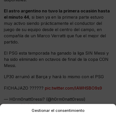
El astro argentino no tuvo la primera ocasión hasta
el minuto 44
, si bien ya en la primera parte estuvo
muy activo siendo prácticamente el conductor del
juego de su equipo desde el centro del campo, en
compañía de un Marco Verratti que fue el mejor del
partido.
El PSG esta temporada ha ganado la liga SIN Messi y
ha sido eliminado en octavos de final de la copa CON
Messi.
LP30 arruinó al Barça y hará lo mismo con el PSG
FICHAJAZO ??????
pic.twitter.com/lAWHSBO9s9
— H0rm0natt0ressi? (@h0rm0natt0ressi)
January 31, 2022
Gestionar el consentimiento