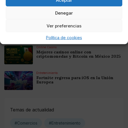
Mejores Cripto Casinos Online en
Colombia 2025: Bitcoin Casinos
Denegar
Online Casino
Ver preferencias
Mejores Casinos Online con Bitcoin y
Criptomonedas en Argentina 2025
Política de cookies
Online Casino
Mejores casinos online con
criptomonedas y Bitcoin en México 2025
Entretenimiento
Fortnite regresa para iOS en la Unión
Europea
Temas de actualidad
#Comercios
#Entretenimiento