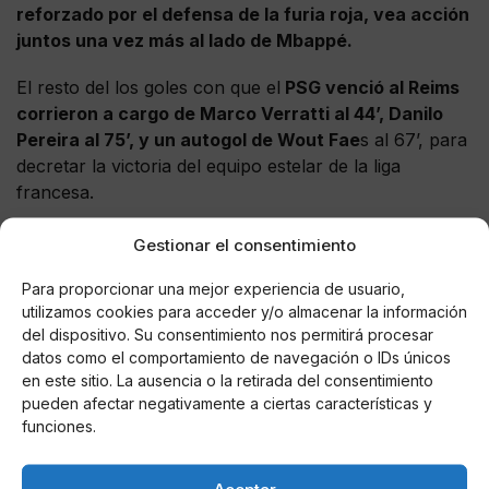
reforzado por el defensa de la furia roja, vea acción
juntos una vez más al lado de Mbappé.
El resto del los goles con que el
PSG venció al Reims
corrieron a cargo de Marco Verratti al 44’, Danilo
Pereira al 75’, y un autogol de Wout Fae
s al 67’, para
decretar la victoria del equipo estelar de la liga
francesa.
Gestionar el consentimiento
Para proporcionar una mejor experiencia de usuario,
AUTOR
utilizamos cookies para acceder y/o almacenar la información
Perro Páramo
del dispositivo. Su consentimiento nos permitirá procesar
datos como el comportamiento de navegación o IDs únicos
en este sitio. La ausencia o la retirada del consentimiento
pueden afectar negativamente a ciertas características y
Noticias relacionadas
funciones.
Online Casino
Aceptar