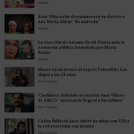
VecoVet
Rosa Villacastín desenmascara en directo a
Ana María Aldon: “Es malvada”
VecoVet
La reacción de Antonio David Flores ante la
acusación pública formulada por María
Patiño
VecoVet
Muere en un tiroteo al rapero Takeoff de Los
Migos a los 28 años
Perro Páramo
'Cochiloco' defiende al escritor Juan Villoro
de AMLO: "usted no le llega ni a los talónes"
Perro Páramo
Carlos Ballarta hace chiste de niños con VIH y
la red reacciona con memes
Perro Páramo