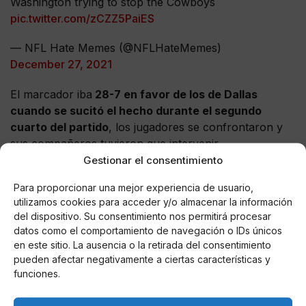
Washington trying to stop the Cowboys
pic.twitter.com/zCZZ5PaiES
— NFL Hate Memes (@NFLHateMemes)
December 27, 2021
El marcador iba
28-7 en favor de los de Dallas
cuando se sucitó el hecho durante el segundo
cuarto del partido
, los jugadores se confrontaron y
sus compañeros tuvieron que intervenir.
Gestionar el consentimiento
A live look at
@RealSkipBayless
watching the
Para proporcionar una mejor experiencia de usuario,
Cowboys game right now??????
#DALvsWAS
utilizamos cookies para acceder y/o almacenar la información
#DallasCowboys
pic.twitter.com/s8tLyFas1c
del dispositivo. Su consentimiento nos permitirá procesar
datos como el comportamiento de navegación o IDs únicos
— LeMickey (@LemickeyMemes)
December 27, 2021
en este sitio. La ausencia o la retirada del consentimiento
pueden afectar negativamente a ciertas características y
El pleito no terminó ahi, más tarde, los deportistas se
funciones.
volvieron a gritar, pero sus compañeros evitaron que
Payne, quien se levantó, llegara hasta Allen.