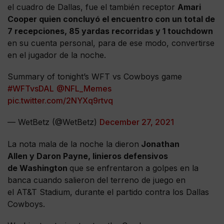
el cuadro de Dallas, fue el también receptor
Amari
Cooper quien concluyó el encuentro con un total de
7 recepciones, 85 yardas recorridas y 1 touchdown
en su cuenta personal, para de ese modo, convertirse
en el jugador de la noche.
Summary of tonight’s WFT vs Cowboys game
#WFTvsDAL
@NFL_Memes
pic.twitter.com/2NYXq9rtvq
— WetBetz (@WetBetz)
December 27, 2021
La nota mala de la noche la dieron
Jonathan
Allen y Daron Payne, linieros defensivos
de Washington
que se enfrentaron a golpes en la
banca cuando salieron del terreno de juego en
el AT&T Stadium, durante el partido contra los Dallas
Cowboys.