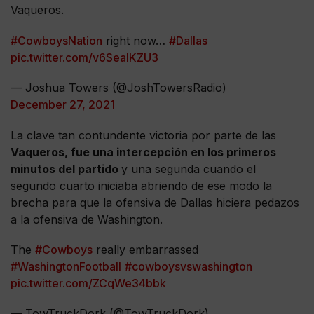
Vaqueros.
#CowboysNation
right now…
#Dallas
pic.twitter.com/v6SeaIKZU3
— Joshua Towers (@JoshTowersRadio)
December 27, 2021
La clave tan contundente victoria por parte de las
Vaqueros, fue una intercepción en los primeros
minutos del partido
y una segunda cuando el
segundo cuarto iniciaba abriendo de ese modo la
brecha para que la ofensiva de Dallas hiciera pedazos
a la ofensiva de Washington.
The
#Cowboys
really embarrassed
#WashingtonFootball
#cowboysvswashington
pic.twitter.com/ZCqWe34bbk
— TowTruckDork (@TowTruckDork)