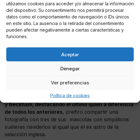
utilizamos cookies para acceder y/o almacenar la información
del dispositivo. Su consentimiento nos permitirá procesar
datos como el comportamiento de navegación o IDs únicos
en este sitio. La ausencia o la retirada del consentimiento
pueden afectar negativamente a ciertas características y
funciones.
Aceptar
Una publicación compartida por NJ ???? (@neymarjr)
Denegar
Ver preferencias
Otros jugadores que compartieron postales con sus
Política de cookies
seguidores fueron los ex astros del
Real Madrid, Figo
y Beckham, destacando el último quien a diferencia
de todos los anteriores
, preifiro compartir una
fotografía con tres de sus mascotas con simpáticos
suéteres navideños al igual que el ex astro de la
selección inglesa.