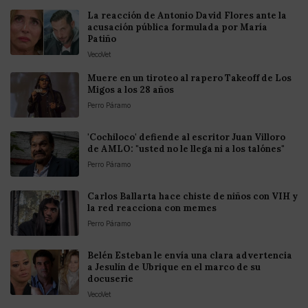
La reacción de Antonio David Flores ante la
acusación pública formulada por María
Patiño
VecoVet
Muere en un tiroteo al rapero Takeoff de Los
Migos a los 28 años
Perro Páramo
'Cochiloco' defiende al escritor Juan Villoro
de AMLO: "usted no le llega ni a los talónes"
Perro Páramo
Carlos Ballarta hace chiste de niños con VIH y
la red reacciona con memes
Perro Páramo
Belén Esteban le envía una clara advertencia
a Jesulín de Ubrique en el marco de su
docuserie
VecoVet