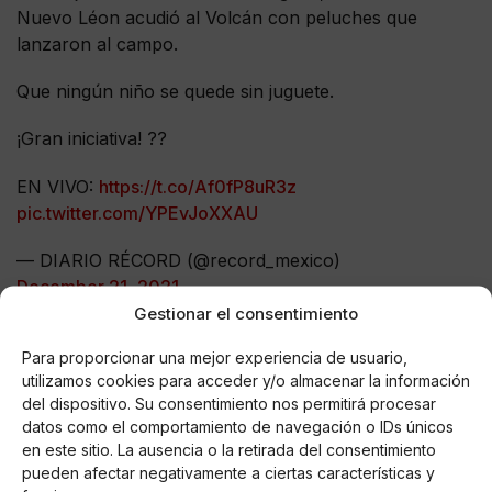
Nuevo Léon acudió al Volcán con peluches que
lanzaron al campo.
Que ningún niño se quede sin juguete.
¡Gran iniciativa! ??
EN VIVO:
https://t.co/Af0fP8uR3z
pic.twitter.com/YPEvJoXXAU
— DIARIO RÉCORD (@record_mexico)
December 21, 2021
Gestionar el consentimiento
La nota reprobable de la final la puso otro elemento
Para proporcionar una mejor experiencia de usuario,
del cuadro femenil de los Tigres, y no es otro que el
utilizamos cookies para acceder y/o almacenar la información
habituado a las conductas lamentables,
Nahuel
del dispositivo. Su consentimiento nos permitirá procesar
Guzmán, pues el portero argentino, de paseo por la
datos como el comportamiento de navegación o IDs únicos
cancha
, fue captado lanzándole un objeto a las
en este sitio. La ausencia o la retirada del consentimiento
rivales de sus compañeras, al parecer, uno de los
pueden afectar negativamente a ciertas características y