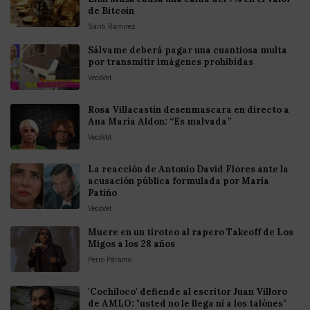
de Bitcoin
Santi Ramirez
Sálvame deberá pagar una cuantiosa multa
por transmitir imágenes prohibidas
VecoVet
Rosa Villacastín desenmascara en directo a
Ana María Aldon: “Es malvada”
VecoVet
La reacción de Antonio David Flores ante la
acusación pública formulada por María
Patiño
VecoVet
Muere en un tiroteo al rapero Takeoff de Los
Migos a los 28 años
Perro Páramo
'Cochiloco' defiende al escritor Juan Villoro
de AMLO: "usted no le llega ni a los talónes"