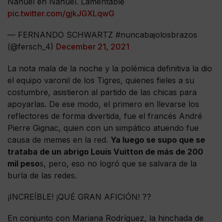
Nahuel en Nahuel. Lamentable
pic.twitter.com/gjkJGXLqwG
— FERNANDO SCHWARTZ #nuncabajolosbrazos
(@fersch_4)
December 21, 2021
La nota mala de la noche y la polémica definitiva la dio
el equipo varonil de los Tigres, quienes fieles a su
costumbre, asistieron al partido de las chicas para
apoyarlas. De ese modo, el primero en llevarse los
reflectores de forma divertida, fue el francés André
Pierre Gignac, quien con un simpático atuendo fue
causa de memes en la red.
Ya luego se supo que se
trataba de un abrigo Louis Vuitton de más de 200
mil peso
s, pero, eso no logró que se salvara de la
burla de las redes.
¡INCREÍBLE! ¡QUÉ GRAN AFICIÓN! ??
En conjunto con Mariana Rodríguez, la hinchada de