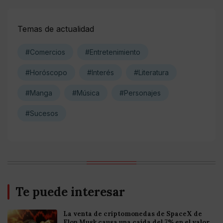
Temas de actualidad
#Comercios
#Entretenimiento
#Horóscopo
#Interés
#Literatura
#Manga
#Música
#Personajes
#Sucesos
Te puede interesar
La venta de criptomonedas de SpaceX de
Elon Musk causa una caída del 7% en el valor