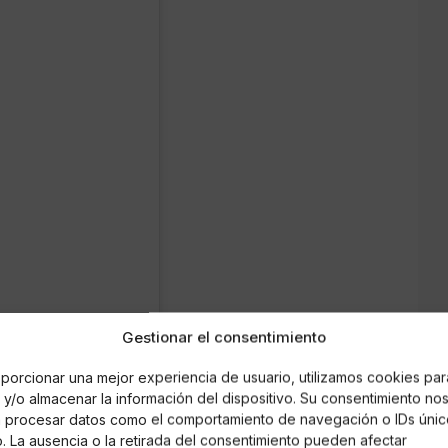
Gestionar el consentimiento
porcionar una mejor experiencia de usuario, utilizamos cookies par
y/o almacenar la información del dispositivo. Su consentimiento no
á procesar datos como el comportamiento de navegación o IDs únic
io. La ausencia o la retirada del consentimiento pueden afectar