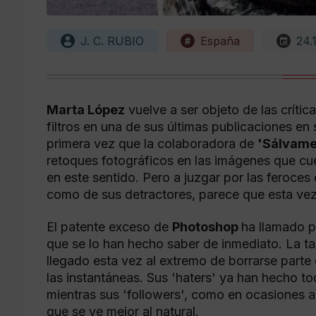
J. C. RUBIO
España
24.
Marta López
vuelve a ser objeto de las crític
filtros en una de sus últimas publicaciones en
primera vez que la colaboradora de
'Sálvame
retoques fotográficos en las imágenes que cue
en este sentido. Pero a juzgar por las feroces
como de sus detractores, parece que esta vez
El patente exceso de
Photoshop
ha llamado p
que se lo han hecho saber de inmediato. La ta
llegado esta vez al extremo de borrarse parte
las instantáneas. Sus 'haters' ya han hecho tod
mientras sus 'followers', como en ocasiones an
que se ve mejor al natural.