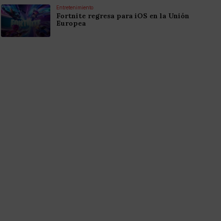
Entretenimiento
Fortnite regresa para iOS en la Unión
Europea