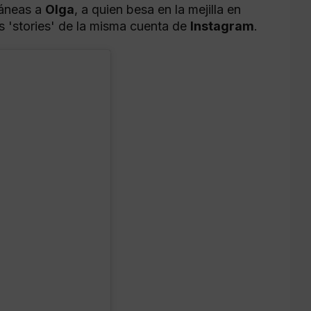
táneas a
Olga
, a quien besa en la mejilla en
s 'stories' de la misma cuenta de
Instagram
.