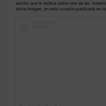
escrito que le dedica sobre una de las instan
dicha imagen, en esta ocasión publicada en la