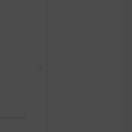
martalopeztv)