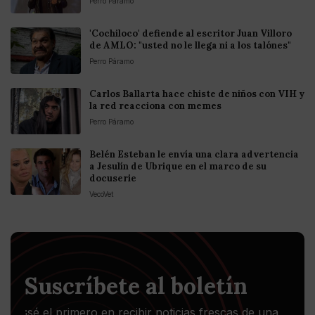
Perro Páramo
'Cochiloco' defiende al escritor Juan Villoro
de AMLO: "usted no le llega ni a los talónes"
Perro Páramo
Carlos Ballarta hace chiste de niños con VIH y
la red reacciona con memes
Perro Páramo
Belén Esteban le envía una clara advertencia
a Jesulín de Ubrique en el marco de su
docuserie
VecoVet
Suscríbete al boletín
¡sé el primero en recibir noticias frescas de una