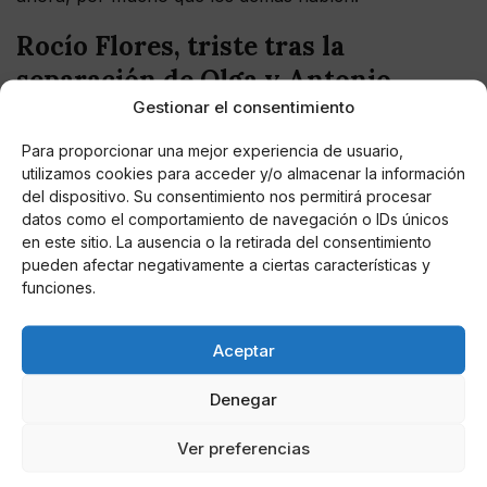
Rocío Flores, triste tras la
separación de Olga y Antonio
Gestionar el consentimiento
David
Para proporcionar una mejor experiencia de usuario,
De alguna forma, Rocío Flores se mantiene durante
utilizamos cookies para acceder y/o almacenar la información
estos días nuevamente en el ojo del huracán, debido
del dispositivo. Su consentimiento nos permitirá procesar
especialmente al duro momento que está viviendo
datos como el comportamiento de navegación o IDs únicos
tras la separación de Olga Moreno y Antonio David
en este sitio. La ausencia o la retirada del consentimiento
Flores. La separación de esta pareja ha significado un
pueden afectar negativamente a ciertas características y
fuerte golpe para Rocío, quien ha demostrado en más
funciones.
de una ocasión con lágrimas en los ojos lo mucho que
le duele esta decisión. Es evidente que la joven estuvo
Aceptar
durante algunos días con buenas expectativas,
cuando se comentaba que Olga y Antonio David se
Denegar
habían reconciliado, sin embargo, el proceso de
divorcio continúa y esto es algo que le ha afectado
Ver preferencias
duramente a la joven.