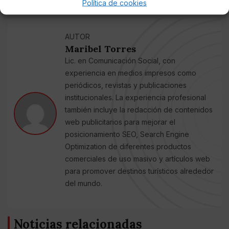
Política de cookies
AUTOR
Maribel Torres
Lic. en Comunicación Social, con
experiencia en medios impresos como
periódicos, revistas y publicaciones
institucionales. La experiencia profesional
también incluye la redacción de contenidos
web publicitarios para mejorar el
posicionamiento SEO, Search Engine
Optimization de diferentes productos
comerciales de uso masivo y artículos web
para promover destinos turísticos alrededor
del mundo.
Noticias relacionadas