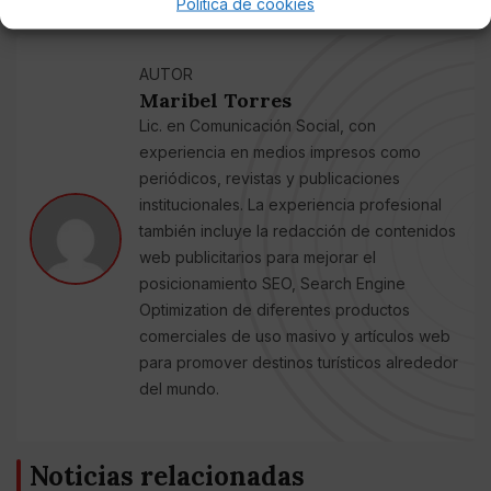
Política de cookies
AUTOR
Maribel Torres
Lic. en Comunicación Social, con
experiencia en medios impresos como
periódicos, revistas y publicaciones
institucionales. La experiencia profesional
también incluye la redacción de contenidos
web publicitarios para mejorar el
posicionamiento SEO, Search Engine
Optimization de diferentes productos
comerciales de uso masivo y artículos web
para promover destinos turísticos alrededor
del mundo.
Noticias relacionadas