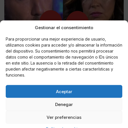
Gestionar el consentimiento
Para proporcionar una mejor experiencia de usuario,
utilizamos cookies para acceder y/o almacenar la información
del dispositivo. Su consentimiento nos permitirá procesar
datos como el comportamiento de navegación o IDs únicos
en este sitio. La ausencia o la retirada del consentimiento
Pero otros rumores apuntan que el matrimonio tiene
pueden afectar negativamente a ciertas características y
varios meses enfrentando una dura crisis y, al
funciones.
parecer, la pareja ya llevaba tiempo haciendo vida por
separados, concretamente cuando Olga regresó
Aceptar
triunfante de ‘Supervivientes’ y se dio cuenta que su
relación matrimonial con Antonio David no la
Denegar
favorecía ni personal, ni públicamente. Por ahora, la
ruptura ha sido cordial y ambos siguen compartiendo
Ver preferencias
su hogar familiar en Málaga.