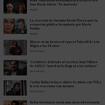
Rosa Villacastín desenmascara en directo a
Ana María Aldon: “Es malvada”
VecoVet
La reacción de Antonio David Flores ante la
acusación pública formulada por María
Patiño
VecoVet
Muere en un tiroteo al rapero Takeoff de Los
Migos a los 28 años
Perro Páramo
'Cochiloco' defiende al escritor Juan Villoro
de AMLO: "usted no le llega ni a los talónes"
Perro Páramo
Carlos Ballarta hace chiste de niños con VIH y
la red reacciona con memes
Perro Páramo
Belén Esteban le envía una clara advertencia