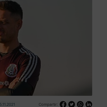
5.11.2021
Compartir: