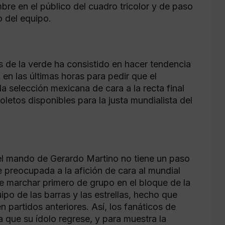
bre en el público del cuadro tricolor y de paso
o del equipo.
s de la verde ha consistido en hacer tendencia
z
en las últimas horas para pedir que el
a selección mexicana de cara a la recta final
oletos disponibles para la justa mundialista del
el mando de Gerardo Martino no tiene un paso
 preocupada a la afición de cara al mundial
de marchar primero de grupo en el bloque de la
uipo de las barras y las estrellas, hecho que
n partidos anteriores. Así, los fanáticos de
a que su ídolo regrese, y para muestra la