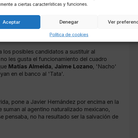
Guadalajara, Jalisco con el cuadro angelino y
mente a ciertas características y funciones.
ntos
y en
segundo
lugar
de la tabla de goleo,
sente campaña, tomando en cuenta que se
Aceptar
Denegar
Ver preferen
Política de cookies
los posibles candidatos a sustituir al
no les gusta el funcionamiento del cuadro
que
Matías
Almeida
,
Jaime
Lozano
, 'Nacho'
yan en el banco al 'Tata'.
ida, pone a Javier Hernández por encima en la
ue suman al agentino naturalizado mexicano,
se pensaba, no ha resultado ser la salvación de