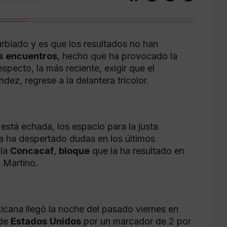
urbiado y es que los resultados no han
s
encuentros
, hecho que ha provocado la
respecto, la más reciente, exigir que el
dez, regrese a la delantera tricolor.
 está echada, los espacio para la justa
na ha despertado dudas en los últimos
la
Concacaf
,
bloque
que la ha resultado en
' Martino.
xicana llegó la noche del pasado viernes en
de
Estados
Unidos
por un marcador de 2 por