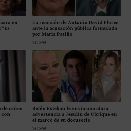
scara en
La reacción de Antonio David Flores
: “Es
ante la acusación pública formulada
por María Patiño
VecoVet
e de niños
Belén Esteban le envía una clara
a con
advertencia a Jesulín de Ubrique en
el marco de su docuserie
VecoVet