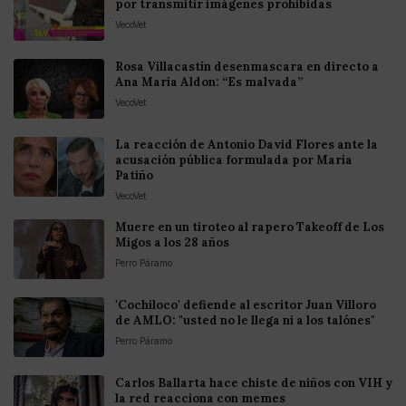
por transmitir imágenes prohibidas
VecoVet
Rosa Villacastín desenmascara en directo a
Ana María Aldon: “Es malvada”
VecoVet
La reacción de Antonio David Flores ante la
acusación pública formulada por María
Patiño
VecoVet
Muere en un tiroteo al rapero Takeoff de Los
Migos a los 28 años
Perro Páramo
'Cochiloco' defiende al escritor Juan Villoro
de AMLO: "usted no le llega ni a los talónes"
Perro Páramo
Carlos Ballarta hace chiste de niños con VIH y
la red reacciona con memes