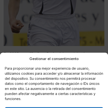
En 2005, con 18 años,
Carlos López
debutó como
Gestionar el consentimiento
futbolista en la
Fundació Esportiva Figueres
. También
jugó como delantero para el
Palamós CF
y el
Girona
Para proporcionar una mejor experiencia de usuario,
B
, antes de ser contratado durante dos años por la
UD
utilizamos cookies para acceder y/o almacenar la información
Ibiza-Eivissa
. En 2009 volvió al
Palamós CF
durante
del dispositivo. Su consentimiento nos permitirá procesar
un año, y al finalizar la temporada fue traspasado a la
datos como el comportamiento de navegación o IDs únicos
SCR Peña Deportiva
.
en este sitio. La ausencia o la retirada del consentimiento
pueden afectar negativamente a ciertas características y
funciones.
Tras un breve paso por la
Unió Esportiva La
Jonquera
y por la
SD Formentera
, el fallecido fichó