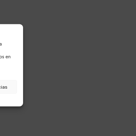
a
s
os en
cias