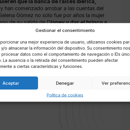
ieren que la banca de raíces ibérica,
jo y han comenzado arrobar a las cuentas del
Selena Gómez no sólo fue por años la mujer
ego de su salida de D
isney y dar el brinco a
e del pop mundia
l.
Gestionar el consentimiento
 todo llegue a buen puesto, pues Selena no
porcionar una mejor experiencia de usuario, utilizamos cookies par
y/o almacenar la información del dispositivo. Su consentimiento no
ores en suelo azteca, sino que además, su
á procesar datos como el comportamiento de navegación o IDs únic
, propiamente dicho,
y esto hace suponer
io. La ausencia o la retirada del consentimiento pueden afectar
e a la petición y le de un bonito gesto de
mente a ciertas características y funciones.
odos sus fans cruzan los dedos.
Aceptar
Denegar
Ver preferen
Política de cookies