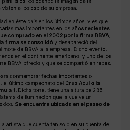
a para ellos, colocando la imagen de la
 visten el coloso de su empresa.
d en éste país en los últimos años, y es que
carias más importantes en los a
ños recientes
ue comprado en el 2002 por la firma BBVA,
la firma se consolidó
y desapareció del
el mote de BBVA a la empresa. Dicho evento,
enos en el continente americano, y uno de los
orre BBVA ofreció y que se compartió en redes.
 para conmemorar fechas importantes o
, el último campeonato del
Cruz Azul o la
rmula 1.
Dicha torre, tiene una altura de 235
sistema de iluminación que la vuelve un
México.
Se encuentra ubicada en el paseo de
la artista que cuenta tan sólo en su cuenta de