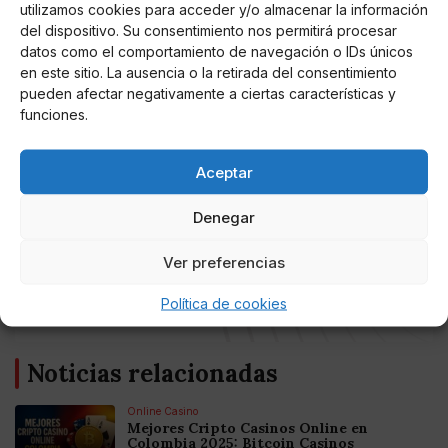
utilizamos cookies para acceder y/o almacenar la información
diversas ocasiones por temas similares a los que
del dispositivo. Su consentimiento nos permitirá procesar
ahora mantienen detenida a Hoffman.
datos como el comportamiento de navegación o IDs únicos
en este sitio. La ausencia o la retirada del consentimiento
Además,
hay quienes señalan que esto podría ir
pueden afectar negativamente a ciertas características y
más allá y establecer parámetros claros para
funciones.
legislar en cuanto a las obligaciones y restricciones
de los contenidos en redes sociales.
Aceptar
Denegar
AUTOR
Ver preferencias
Perro Páramo
Política de cookies
Noticias relacionadas
Online Casino
Mejores Cripto Casinos Online en
Colombia 2025: Bitcoin Casinos