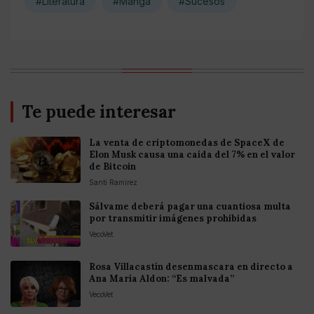
#Literatura
#Manga
#Sucesos
Te puede interesar
La venta de criptomonedas de SpaceX de
Elon Musk causa una caída del 7% en el valor
de Bitcoin
Santi Ramirez
Sálvame deberá pagar una cuantiosa multa
por transmitir imágenes prohibidas
VecoVet
Rosa Villacastín desenmascara en directo a
Ana María Aldon: “Es malvada”
VecoVet