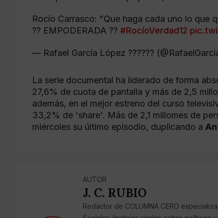
Rocío Carrasco: "Que haga cada uno lo que q
?? EMPODERADA ??
#RocíoVerdad12
pic.tw
— Rafael García López ?????? (@RafaelGarc
La serie documental ha liderado de forma abs
27,6% de cuota de pantalla y más de 2,5 mill
además, en el mejor estreno del curso televisi
33,2% de 'share'. Más de 2,1 millomes de per
miércoles su último episodio, duplicando a
An
AUTOR
J. C. RUBIO
Redactor de COLUMNA CERO especializado
Sociales (noticias virales sobre políticos