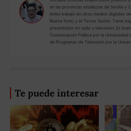
en las provincias andaluzas de Sevilla y C
Antes trabajó en otros medios digitales d
Nueva York) y el Tercer Sector. Tiene ex
presentador en radio y televisión. Es lic
Comunicación Política por la Universidad
de Programas de Televisión por la Univer
Te puede interesar