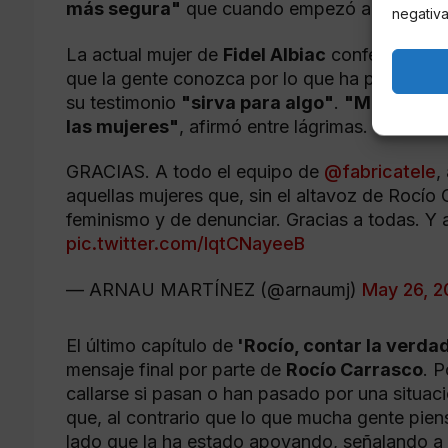
más segura"
que cuando empezó a emitirse 
negativa
La actual mujer de
Fidel Albiac
confesó que, 
que la gente conozca por lo que ha pasado en 
su testimonio
"sirva para algo"
.
"Me gustar
las mujeres"
, afirmó entre lágrimas.
GRACIAS. A todo el equipo de
@fabricatele
,
aquellas mujeres que, sin el altavoz de Rocío 
feminismo y de denunciar. Gracias a todas. Y a
pic.twitter.com/IqtCNayeeB
— ARNAU MARTÍNEZ (@arnaumj)
May 26, 2
El último capítulo de
'Rocío, contar la verda
mensaje final por parte de
Rocío Carrasco
. P
callarse si pasan o han pasado por una situaci
que, al contrario que lo que mucha gente pien
lado que la ha estado apoyando, señalando a 