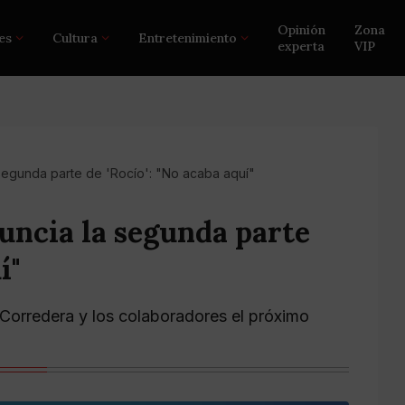
Opinión
Zona
es
Cultura
Entretenimiento
experta
VIP
segunda parte de 'Rocío': "No acaba aquí"
uncia la segunda parte
í"
 Corredera y los colaboradores el próximo