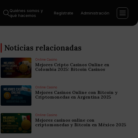
Quiénes somos y
Regístrate
Administración
qué hacemos
Noticias relacionadas
Online Casino
Mejores Cripto Casinos Online en
Colombia 2025: Bitcoin Casinos
Online Casino
Mejores Casinos Online con Bitcoin y
Criptomonedas en Argentina 2025
Online Casino
Mejores casinos online con
criptomonedas y Bitcoin en México 2025