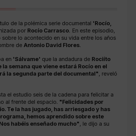
ítulo de la polémica serie documental
'Rocío,
onizada por
Rocío Carrasco
. En este episodio,
 sobre lo acontecido en su vida entre los años
nombre de
Antonio David Flores
.
a en
'Sálvame'
que la andadura de
Rociíto
e la semana que viene estará Rocío en el
zará la segunda parte del documental"
, reveló
a el estudio seis de la cadena para felicitar a
o al frente del espacio.
"Felicidades por
. Te la has jugado, has arriesgado y has
e programa, hemos aprendido sobre este
 Nos habéis enseñado mucho"
, le dijo a su