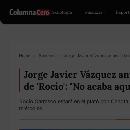
Tecnología
Finanzas
Deport
Home
Sucesos
Jorge Javier Vázquez anuncia la 
Jorge Javier Vázquez an
de 'Rocío': "No acaba aqu
Rocío Carrasco estará en el plató con Carlota
miércoles