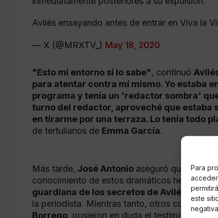
inmediatamente posteriores a su expulsión.
Avilés ensayando antes de entrar en Viva la V
— X (@MRXTV_)
May 18, 2020
"Esto mi entorno sí lo sabe"
, continuó
Avilé
para atentar contra mí mismo. Yo estaba e
programa y tenía un 'redactor sombra' qu
turno del redactor, aproveché que estaba s
en tirarme por una terraza. Lo tenía todo 
de tertulianos de
Emma García
.
Para pro
Más tarde,
José Antonio
aseguró que alguno
acceder 
conocimiento de estos dramáticos hechos. Era
permitir
guardiana de los secretos de Avilés, si me t
este sit
la periodista. Mientras tanto, otros colaborad
negativa
Borrego
, pusieron en duda el testimonio de