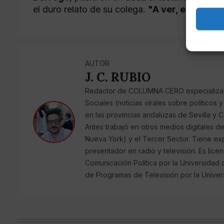
el duro relato de su colega.
"A ver, era un s
AUTOR
J. C. RUBIO
Redactor de COLUMNA CERO especializado
Sociales (noticias virales sobre políticos
en las provincias andaluzas de Sevilla y C
Antes trabajó en otros medios digitales d
Nueva York) y el Tercer Sector. Tiene ex
presentador en radio y televisión. Es lic
Comunicación Política por la Universidad
de Programas de Televisión por la Univer