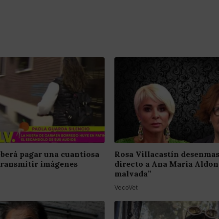
berá pagar una cuantiosa
Rosa Villacastín desenma
transmitir imágenes
directo a Ana María Aldon
malvada”
VecoVet