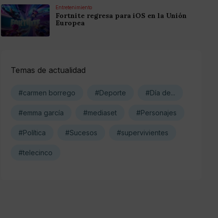
Entretenimiento
Fortnite regresa para iOS en la Unión
Europea
Temas de actualidad
#carmen borrego
#Deporte
#Día de...
#emma garcía
#mediaset
#Personajes
#Política
#Sucesos
#supervivientes
#telecinco