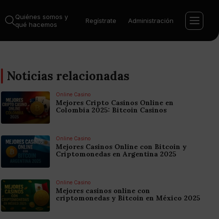
Quiénes somos y
Regístrate
Administración
qué hacemos
Noticias relacionadas
Online Casino
Mejores Cripto Casinos Online en
Colombia 2025: Bitcoin Casinos
Online Casino
Mejores Casinos Online con Bitcoin y
Criptomonedas en Argentina 2025
Online Casino
Mejores casinos online con
criptomonedas y Bitcoin en México 2025