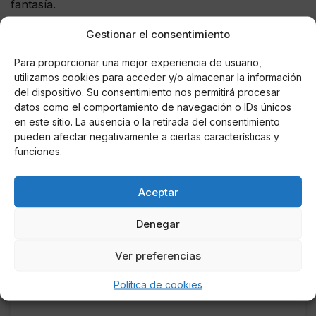
fantasía.
Gestionar el consentimiento
Al mismo tiempo, hubo otra buena parte de
comentaristas del
Twitter que no dejaron pasar la
Para proporcionar una mejor experiencia de usuario,
oportunidad de señalar que a pesar de ser una de
utilizamos cookies para acceder y/o almacenar la información
las mujeres más hermosas de la industria de la
del dispositivo. Su consentimiento nos permitirá procesar
música,
estamos hablando también de una talentosa
datos como el comportamiento de navegación o IDs únicos
mujer de la música que se encuentra entre las más
en este sitio. La ausencia o la retirada del consentimiento
reproducidas en YouTube, ocupando el 5to sitio con
pueden afectar negativamente a ciertas características y
funciones.
poco menos de
140 billones de vistas. Lista que
encabeza la colombiana Shakira con una cifra
apenas mayor que ella con más de 150 billones de
Aceptar
espectadores. Otros nombres son Taylor Swift,
Rihanna y Adele,
por mencionar a algunas.
Denegar
Ver preferencias
Política de cookies