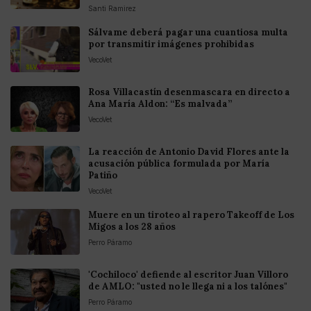
Santi Ramirez
Sálvame deberá pagar una cuantiosa multa
por transmitir imágenes prohibidas
VecoVet
Rosa Villacastín desenmascara en directo a
Ana María Aldon: “Es malvada”
VecoVet
La reacción de Antonio David Flores ante la
acusación pública formulada por María
Patiño
VecoVet
Muere en un tiroteo al rapero Takeoff de Los
Migos a los 28 años
Perro Páramo
'Cochiloco' defiende al escritor Juan Villoro
de AMLO: "usted no le llega ni a los talónes"
Perro Páramo