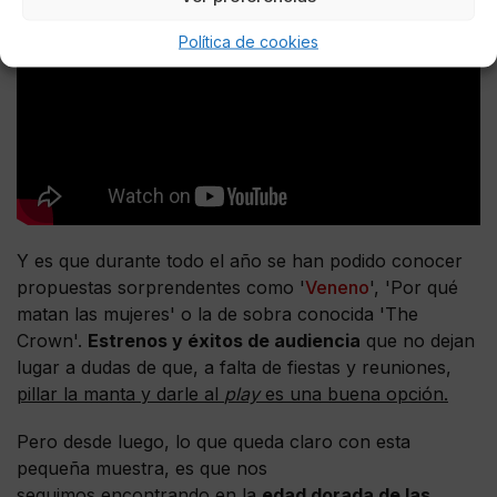
verdaderamente peculiar.
Política de cookies
Y es que durante todo el año se han podido conocer
propuestas sorprendentes como '
Veneno
', 'Por qué
matan las mujeres' o la de sobra conocida 'The
Crown'.
Estrenos y éxitos de audiencia
que no dejan
lugar a dudas de que, a falta de fiestas y reuniones,
pillar la manta y darle al
play
es una buena opción.
Pero desde luego, lo que queda claro con esta
pequeña muestra, es que nos
seguimos encontrando en la
edad dorada de las