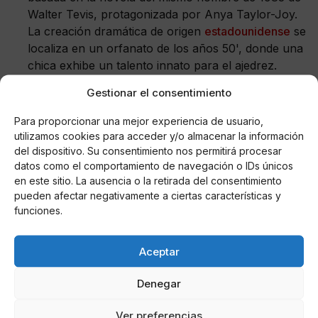
Walter Tevis, protagonizada por Anya Taylor-Joy.
La creación dramática de origen
estadounidense
se
localiza en un orfanato de los años 50', donde una
chica exhibe un talento innato para el ajedrez.
Gestionar el consentimiento
Para proporcionar una mejor experiencia de usuario,
utilizamos cookies para acceder y/o almacenar la información
del dispositivo. Su consentimiento nos permitirá procesar
datos como el comportamiento de navegación o IDs únicos
en este sitio. La ausencia o la retirada del consentimiento
pueden afectar negativamente a ciertas características y
funciones.
'La vida por delante'
. Esta serie cuenta cómo un
Aceptar
niño de la calle roba a una superviviente del
Holocausto. Ella, que se encarga del cuidado de
Denegar
niños y niñas en una guardería, decide acogerlo en
Ver preferencias
su propia casa y surge entre los dos una amistad