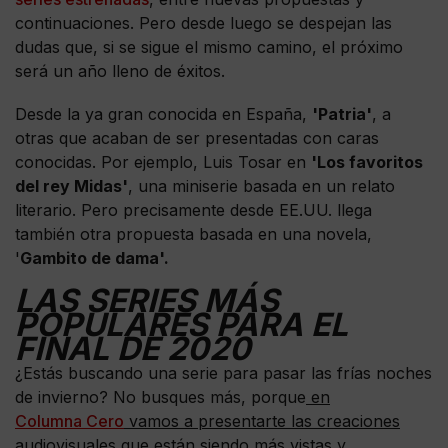
continuaciones. Pero desde luego se despejan las
dudas que, si se sigue el mismo camino, el próximo
será un año lleno de éxitos.
Desde la ya gran conocida en España,
'Patria'
, a
otras que acaban de ser presentadas con caras
conocidas. Por ejemplo, Luis Tosar en
'Los favoritos
del rey Midas'
, una miniserie basada en un relato
literario. Pero precisamente desde EE.UU. llega
también otra propuesta basada en una novela,
'
Gambito de dama'.
LAS SERIES MÁS
POPULARES PARA EL
FINAL DE 2020
¿Estás buscando una serie para pasar las frías noches
de invierno? No busques más, porque
en
Columna Cero
vamos a presentarte las creaciones
audiovisuales que están siendo más vistas y