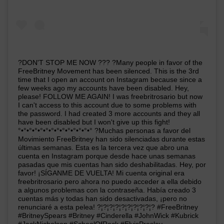
?DON'T STOP ME NOW ??? ?Many people in favor of the
FreeBritney Movement has been silenced. This is the 3rd
time that I open an account on Instagram because since a
few weeks ago my accounts have been disabled. Hey,
please! FOLLOW ME AGAIN! I was freebritrosario but now
I can't access to this account due to some problems with
the password. I had created 3 more accounts and they all
have been disabled but I won't give up this fight!
°•°•°•°•°•°•°•°•°•°•°•°•°•° ?Muchas personas a favor del
Movimiento FreeBritney han sido silenciadas durante estas
últimas semanas. Esta es la tercera vez que abro una
cuenta en Instagram porque desde hace unas semanas
pasadas que mis cuentas han sido deshabilitadas. Hey, por
favor! ¡SÍGANME DE VUELTA! Mi cuenta original era
freebritrosario pero ahora no puedo acceder a ella debido
a algunos problemas con la contraseña. Había creado 3
cuentas más y todas han sido desactivadas, ¡pero no
renunciaré a esta pelea! ?¦?¦?¦?¦?¦?¦?¦?¦?¦? #FreeBritney
#BritneySpears #Britney #Cinderella #JohnWick #Kubrick