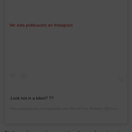
Ver esta publicación en Instagram
Look hot in a bikini? ??
Una publicación compartida por
Mood For Britney
(@mood4britney) el