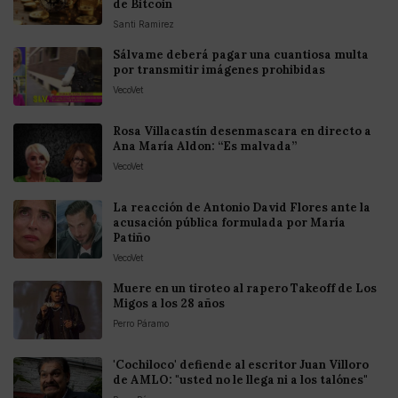
de Bitcoin
Santi Ramirez
Sálvame deberá pagar una cuantiosa multa
por transmitir imágenes prohibidas
VecoVet
Rosa Villacastín desenmascara en directo a
Ana María Aldon: “Es malvada”
VecoVet
La reacción de Antonio David Flores ante la
acusación pública formulada por María
Patiño
VecoVet
Muere en un tiroteo al rapero Takeoff de Los
Migos a los 28 años
Perro Páramo
'Cochiloco' defiende al escritor Juan Villoro
de AMLO: "usted no le llega ni a los talónes"