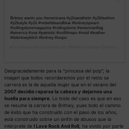
Britney wants you #americana #y2kaesthetic #y2kfashion
#y2kstyle #y2k #redwhiteandblue #britneyspears
#rollingstonemagazine #rollingstone #americanflag
#america #usa #patriotic #outfitinspo #ootd #leather
#itsbritneybitch #britney #inspo
Una publicación compartida por
PhatMod Vintage Clothing
(@pha
Desgraciadamente para la “princesa del pop”, la
imagen que todos recordaremos por el resto se
carrera es la de aquella mujer que en el verano del
2007 decidió raparse la cabeza y dejarnos una
huella para siempre
. Lo triste del caso es que en eso
se resume la carrera de Britney, pues todo el camino
de éxito que ha construido con el paso de los años,
está construido sobre un sinfín de abusos que la
intérprete de
I Love Rock And Roll
, ha vivido por parte