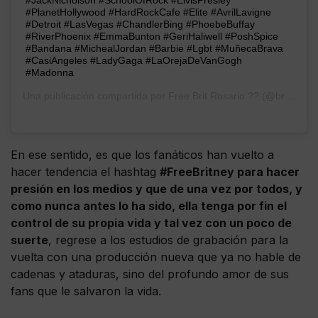
#JackNicholson #SchoolOfRock #ElvisPresley
#PlanetHollywood #HardRockCafe #Elite #AvrilLavigne
#Detroit #LasVegas #ChandlerBing #PhoebeBuffay
#RiverPhoenix #EmmaBunton #GeriHaliwell #PoshSpice
#Bandana #MichealJordan #Barbie #Lgbt #MuñecaBrava
#CasiAngeles #LadyGaga #LaOrejaDeVanGogh
#Madonna
Una publicación compartida por
Free Brit Rosario ??
(@britsatisfaction) el
En ese sentido, es que los fanáticos han vuelto a
hacer tendencia el hashtag
#FreeBritney para hacer
presión en los medios y que de una vez por todos, y
como nunca antes lo ha sido, ella tenga por fin el
control de su propia vida y tal vez con un poco de
suerte
, regrese a los estudios de grabación para la
vuelta con una producción nueva que ya no hable de
cadenas y ataduras, sino del profundo amor de sus
fans que le salvaron la vida.