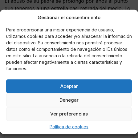
El abuso de su padre se prolongó por años al punto
que tenemos a una estrella casi retirada del medio. Lo
peor es que se normalizó y solo sus verdaderos
Gestionar el consentimiento
fanáticos la arrancaron de las garras de su tiránico
Para proporcionar una mejor experiencia de usuario,
padre. Sucede que, en sus publicaciones de Instagram
utilizamos cookies para acceder y/o almacenar la información
y sus historias, fueron ellos quienes notaron que la
del dispositivo. Su consentimiento nos permitirá procesar
rubia no estaba bien y que estaba pasando por un mal
datos como el comportamiento de navegación o IDs únicos
momento.
De eso modo, al ellos notarlo, le dejaron a
en este sitio. La ausencia o la retirada del consentimiento
Britney en los comentarios que si sentía que su vida
pueden afectar negativamente a ciertas características y
peligro, usara prendas amarillas como llamada de
funciones.
auxilio
. Lo que siguió fue que Britney en verdad lo
hizo y gracias a ello, hoy tenemos una tendencia con
Aceptar
el #FreeBritney que está por devolverle la libertad a la
cantante.
Denegar
Ver preferencias
Política de cookies