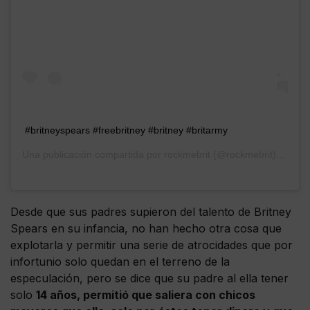
#britneyspears #freebritney #britney #britarmy
Una publicación compartida por
rockmebrit
(@rockmebrit) el
10 d
Desde que sus padres supieron del talento de Britney
Spears en su infancia, no han hecho otra cosa que
explotarla y permitir una serie de atrocidades que por
infortunio solo quedan en el terreno de la
especulación, pero se dice que su padre al ella tener
solo
14 años, permitió que saliera con chicos