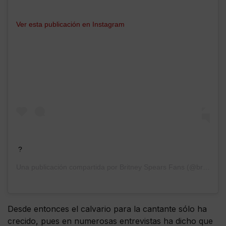
Ver esta publicación en Instagram
?
Una publicación compartida por
Britney Spears Fans
(@britneyspears.fans) el
Desde entonces el calvario para la cantante sólo ha
crecido, pues en numerosas entrevistas ha dicho que