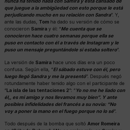
nunca ha tenido nada con Samira y está cansado de
que juegue a la ambigüedad con esto porque le está
perjudicando mucho en su relación con Sandra
”. Y,
ante las dudas,
Tom
ha dado su versión de cómo se
conocieron
Samira
y él: “
Me cuenta que se
conocieron hace cuatro semanas porque ella se
puso en contacto con él a través de Instagram y le
puso un mensaje preguntándole si estaba soltero
”.
La versión de
Samira
hace unos días era un poco
confusa. Según ella, “
El sábado estuve con él, pero
luego llegó Sandra y me la presentó
”. Después negó
rotundamente haber tenido algo con el participante de
“
La isla de las tentaciones 2
”: “
Yo no me he liado con
él,, es mi amigo y nos llevamos muy bien”. Y ante
posibles infidelidades del francés a su novia: “No
voy a poner la mano en el fuego porque no lo sé
”.
Todo después de la bomba que soltó
Amor Romeira