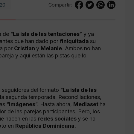
020
Compartir:
 de “
La isla de las tentaciones
” y ya
pantes que han dado por
finiquitada
su
da por
Cristian
y
Melanie
. Ambos no han
areja y aquí están las pistas que lo
s seguidores del formato “
La isla de las
 la segunda temporada. Reconciliaciones,
as “
imágenes
”. Hasta ahora,
Mediaset
ha
r de las parejas participantes. Pero, los
ue hacen en las
redes sociales
y se ha
roto en
República Dominicana.