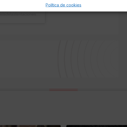
ghvip #mediaset
Política de cookies
noticias #infiel #nails
ladelastentaciones2) el
15 Sep, 2020 a las 1:30 PDT