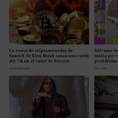
La venta de criptomonedas de
Sálvame de
SpaceX de Elon Musk causa una caída
multa por 
del 7% en el valor de Bitcoin
prohibidas
Santi Ramirez
VecoVet