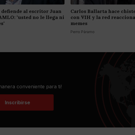
 defiende al escritor Juan
Carlos Ballarta hace chist
AMLO: "usted no le llega ni
con VIH y la red reaccion
es"
memes
Perro Páramo
 manera conveniente para ti!
Inscribirse