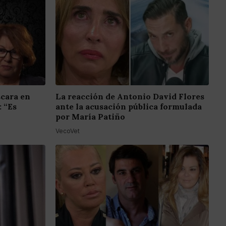
scara en
La reacción de Antonio David Flores
: “Es
ante la acusación pública formulada
por María Patiño
VecoVet