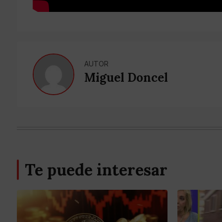
AUTOR
Miguel Doncel
Te puede interesar