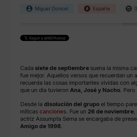
Miguel Doncel
España
0
Cada
siete de septiembre
suena la misma ca
fue mejor. Aquellos versos que recuerdan un a
recuerda las cosas importantes vividas con alg
que un día tuvieron
Ana, José y Nacho
. Pero
Desde la
disolución del grupo
el tiempo pare
míticas
canciones
. Fue un
26 de noviembre
,
actriz Assumpta Serna se encargaba de presen
Amigo de 1998
.