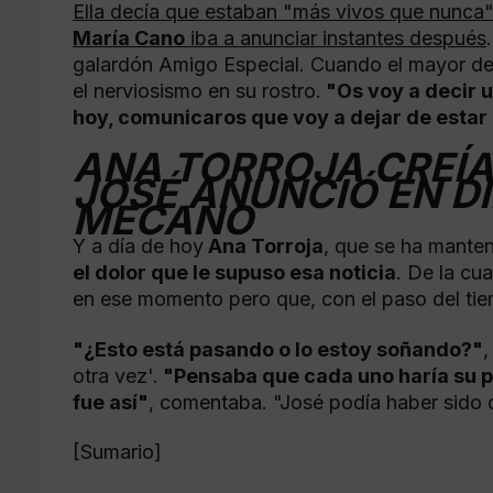
Ella decía que estaban "más vivos que nunca".
María Cano
iba a anunciar instantes después
galardón Amigo Especial. Cuando el mayor de
el nerviosismo en su rostro.
"Os voy a decir u
hoy, comunicaros que voy a dejar de esta
ANA TORROJA CREÍ
JOSÉ ANUNCIÓ EN DI
MECANO
Y a día de hoy
Ana Torroja
, que se ha manten
el dolor que le supuso esa noticia
. De la cu
en ese momento pero que, con el paso del tie
"¿Esto está pasando o lo estoy soñando?"
,
otra vez'.
"Pensaba que cada uno haría su p
fue así"
, comentaba. "José podía haber sido d
[Sumario]