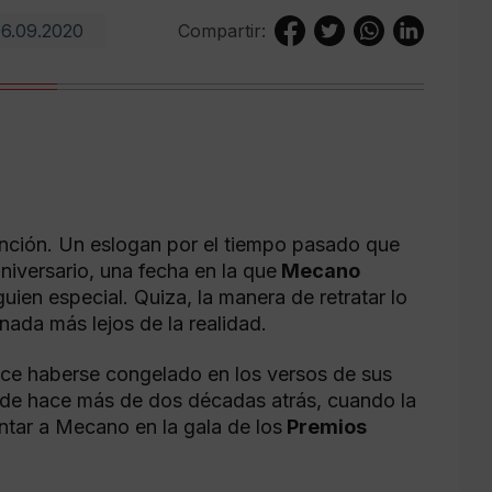
6.09.2020
Compartir:
nción. Un eslogan por el tiempo pasado que
niversario, una fecha en la que
Mecano
uien especial. Quiza, la manera de retratar lo
 nada más lejos de la realidad.
ce haberse congelado en los versos de sus
 de hace más de dos décadas atrás, cuando la
tar a Mecano en la gala de los
Premios