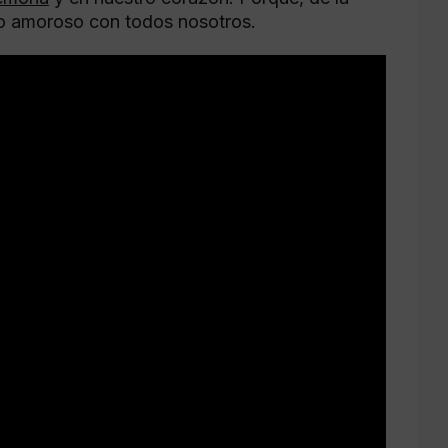
ilio amoroso con todos nosotros.