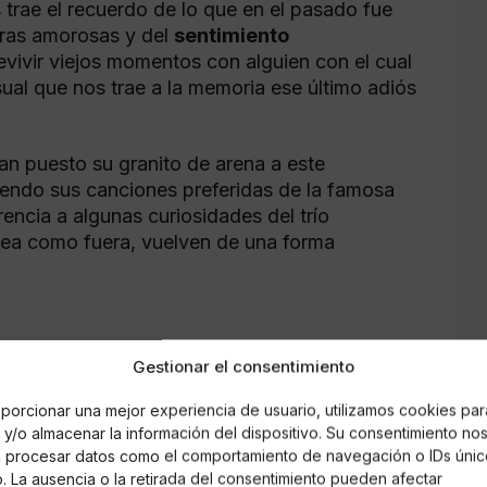
trae el recuerdo de lo que en el pasado fue
uras amorosas y del
sentimiento
vivir viejos momentos con alguien con el cual
al que nos trae a la memoria ese último adiós
n puesto su granito de arena a este
iendo sus canciones preferidas de la famosa
encia a algunas curiosidades del trío
 Sea como fuera, vuelven de una forma
Gestionar el consentimiento
porcionar una mejor experiencia de usuario, utilizamos cookies par
y/o almacenar la información del dispositivo. Su consentimiento no
á procesar datos como el comportamiento de navegación o IDs únic
No sabemos si besarnos en la cara o en los
io. La ausencia o la retirada del consentimiento pueden afectar