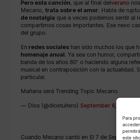
Pero esta canción
, que al final del
verano
nos 
Mecano,
trata sobre el amor
. Habla de rupt
de nostalgia
que a veces podemos sentir al re
compartimos cosas importantes. Ese nexo casu
del grupo.
En
redes sociales
han sido muchos los que ha
homenaje anual
. Ya sea con humor, compart
banda de los años 80' o haciendo alguna refer
musical en contraposición con la actualidad.
particular.
Mañana será Trending Topic Mecano.
— Dios (@diostuitero)
September 6, 2020
Para pro
acceder 
permitir
Cuando Mecano cantó en El 7 de Septiembre "
este sit