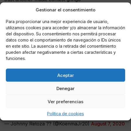
pic.twitter.com/VzNXyYyvTv
Gestionar el consentimiento
— This is (not) fine Hexe (@AndreaGaPi)
Para proporcionar una mejor experiencia de usuario,
August 7, 2020
utilizamos cookies para acceder y/o almacenar la información
del dispositivo. Su consentimiento nos permitirá procesar
Ewww trash….. Eurovision is basically a European
datos como el comportamiento de navegación o IDs únicos
tradition…. you can’t just take a tradition… I’m
en este sitio. La ausencia o la retirada del consentimiento
pueden afectar negativamente a ciertas características y
sorry??????
funciones.
— Robin (@RobinTelliz)
August 9, 2020
Aceptar
EUROVISION ASIA SWEETIE IM SO SORRY
Denegar
— Blue Cafe (@OttLepland)
August 7, 2020
Ver preferencias
Deberia ser “US Song contest” NO AMERICA
pic.twitter.com/5TD3eQ922l
Política de cookies
— Johnny Retoza ?? (@KoenmaJr20)
August 7, 2020