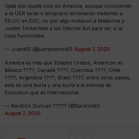
Ojalá eso quede solo en America, aunque conociendo
a la UER tarde o temprano terminaran metiendo a
EE.UU en ESC, no por algo invitaron a Madonna y
Justim Timberlake a los Interval Act para ver si la
cosa funcionaba
— JuanM2 (@juanjosemcd2)
August 7, 2020
America es más que Estados Unidos, American es
México ????, Canadá ????, Colombia ????, Chile
????, Argentina ????, Brasil ????, entre otros países,
esto es una burla y una burla a la esencia de
Eurovison que es Internacional.
— Bardrick Duncan ???‍?? (@BardrickD)
August 7, 2020