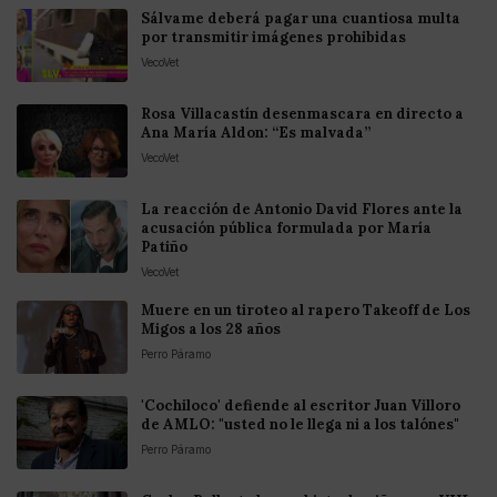
Sálvame deberá pagar una cuantiosa multa
por transmitir imágenes prohibidas
VecoVet
Rosa Villacastín desenmascara en directo a
Ana María Aldon: “Es malvada”
VecoVet
La reacción de Antonio David Flores ante la
acusación pública formulada por María
Patiño
VecoVet
Muere en un tiroteo al rapero Takeoff de Los
Migos a los 28 años
Perro Páramo
'Cochiloco' defiende al escritor Juan Villoro
de AMLO: "usted no le llega ni a los talónes"
Perro Páramo