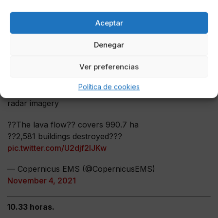
10.40 horas.
Aceptar
#EMSR546
#ErupciónLaPalma
#CumbreVieja
Denegar
Our
#RapidMappingTeam
has released its 4?4?th
updated map
Ver preferencias
It depicts the situation as of today, 4 Nov, at 7:02 UTC
Política de cookies
and is based on
@ASI_spazio
COSMO-SkyMed ??
radar imagery
??The lava flow?? covers 990.7 ha
??2,581 buildings destroyed???
pic.twitter.com/U2djf2IJKw
— Copernicus EMS (@CopernicusEMS)
November 4, 2021
10.33 horas.