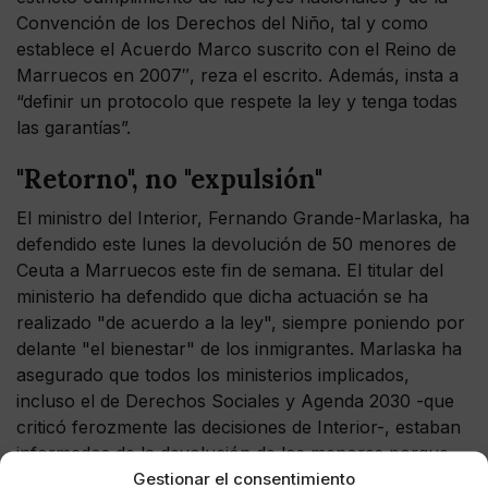
Convención de los Derechos del Niño, tal y como
establece el Acuerdo Marco suscrito con el Reino de
Marruecos en 2007″, reza el escrito. Además, insta a
“definir un protocolo que respete la ley y tenga todas
las garantías”.
"Retorno", no "expulsión"
El ministro del Interior, Fernando Grande-Marlaska, ha
defendido este lunes la devolución de 50 menores de
Ceuta a Marruecos este fin de semana. El titular del
ministerio ha defendido que dicha actuación se ha
realizado "de acuerdo a la ley", siempre poniendo por
delante "el bienestar" de los inmigrantes. Marlaska ha
asegurado que todos los ministerios implicados,
incluso el de Derechos Sociales y Agenda 2030 -que
criticó ferozmente las decisiones de Interior-, estaban
informados de la devolución de los menores porque
Gestionar el consentimiento
esto "no es una expulsión sino un retorno de medio