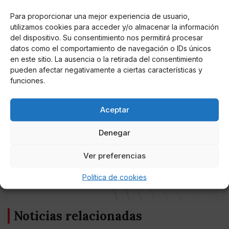
centenar de jóvenes".
Para proporcionar una mejor experiencia de usuario,
utilizamos cookies para acceder y/o almacenar la información
El Gobierno continúa con la devolución de 15 menores
del dispositivo. Su consentimiento nos permitirá procesar
al día. "Lo que se ha acordado con el Gobierno
datos como el comportamiento de navegación o IDs únicos
marroquí es que ellos serán los encargados de buscar
en este sitio. La ausencia o la retirada del consentimiento
a las familias de los menores, y en el caso de que no
pueden afectar negativamente a ciertas características y
fuera posible quedarían en un centro de acogida",
funciones.
aseguran fuentes de la Delegación del Gobierno en
Ceuta a Efe.
Aceptar
Denegar
Ver preferencias
AUTOR
Miguel P. Montes
Política de cookies
Noticias relacionadas